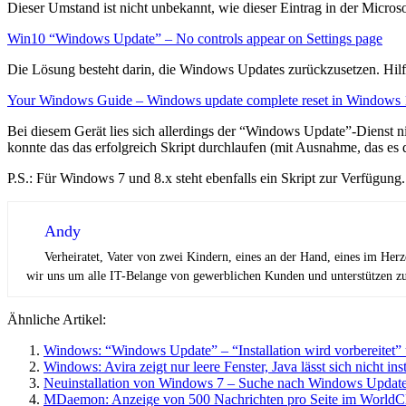
Dieser Umstand ist nicht unbekannt, wie dieser Eintrag in der Micros
Win10 “Windows Update” – No controls appear on Settings page
Die Lösung besteht darin, die Windows Updates zurückzusetzen. Hilfre
Your Windows Guide – Windows update complete reset in Windows 1
Bei diesem Gerät lies sich allerdings der “Windows Update”-Dienst ni
konnte das das erfolgreich Skript durchlaufen (mit Ausnahme, das es
P.S.: Für Windows 7 und 8.x steht ebenfalls ein Skript zur Verfügung.
Andy
Verheiratet, Vater von zwei Kindern, eines an der Hand, eines im Her
wir uns um alle IT-Belange von gewerblichen Kunden und unterstützen zus
Ähnliche Artikel:
Windows: “Windows Update” – “Installation wird vorbereitet” u
Windows: Avira zeigt nur leere Fenster, Java lässt sich nicht in
Neuinstallation von Windows 7 – Suche nach Windows Update
MDaemon: Anzeige von 500 Nachrichten pro Seite im WorldCl