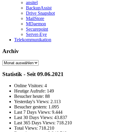
ansitel
BackupAssist
Drive Snapshot
MailStore
MDaemon
Securepoint
Server-Eye
Telekommunikation
Archiv
Archiv
Statistik - Seit 09.06.2021
Online Visitors:
4
Heutige Aufrufe:
149
Besucher heute:
88
Yesterday's Views:
2.113
Besucher gestern:
1.095
Last 7 Days Views:
9.444
Last 30 Days Views:
43.837
Last 365 Days Views:
718.210
Total Views:
718.210