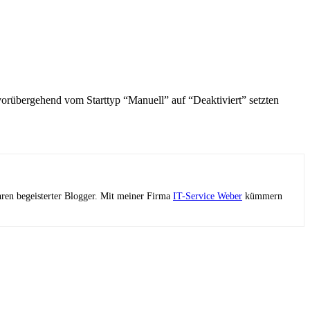
n vorübergehend vom Starttyp “Manuell” auf “Deaktiviert” setzten
ahren begeisterter Blogger. Mit meiner Firma
IT-Service Weber
kümmern