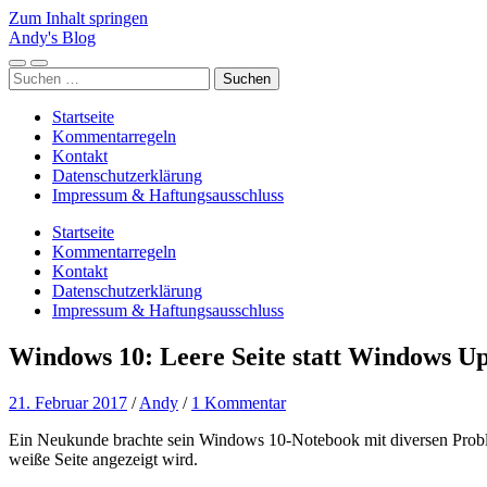
Zum Inhalt springen
Andy's Blog
Mobile-
Suchfeld
Suchen
Menü
ein-/ausblenden
nach:
ein-/ausblenden
Startseite
Kommentarregeln
Kontakt
Datenschutzerklärung
Impressum & Haftungsausschluss
Startseite
Kommentarregeln
Kontakt
Datenschutzerklärung
Impressum & Haftungsausschluss
Windows 10: Leere Seite statt Windows U
21. Februar 2017
/
Andy
/
1 Kommentar
Ein Neukunde brachte sein Windows 10-Notebook mit diversen Problem
weiße Seite angezeigt wird.