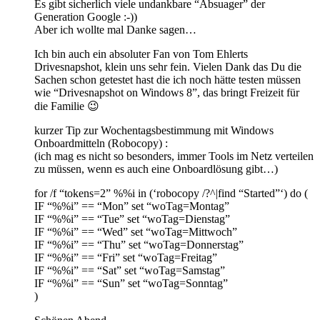
Es gibt sicherlich viele undankbare “Absuager” der
Generation Google :-))
Aber ich wollte mal Danke sagen…
Ich bin auch ein absoluter Fan von Tom Ehlerts
Drivesnapshot, klein uns sehr fein. Vielen Dank das Du die
Sachen schon getestet hast die ich noch hätte testen müssen
wie “Drivesnapshot on Windows 8”, das bringt Freizeit für
die Familie 😉
kurzer Tip zur Wochentagsbestimmung mit Windows
Onboardmitteln (Robocopy) :
(ich mag es nicht so besonders, immer Tools im Netz verteilen
zu müssen, wenn es auch eine Onboardlösung gibt…)
for /f “tokens=2” %%i in (‘robocopy /?^|find “Started”‘) do (
IF “%%i” == “Mon” set “woTag=Montag”
IF “%%i” == “Tue” set “woTag=Dienstag”
IF “%%i” == “Wed” set “woTag=Mittwoch”
IF “%%i” == “Thu” set “woTag=Donnerstag”
IF “%%i” == “Fri” set “woTag=Freitag”
IF “%%i” == “Sat” set “woTag=Samstag”
IF “%%i” == “Sun” set “woTag=Sonntag”
)