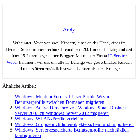
Andy
Verheiratet, Vater von zwei Kindern, eines an der Hand, eines im
Herzen. Schon immer Technik-Freund, seit 2001 in der IT tätig und seit
über 15 Jahren begeisterter Blogger. Mit meiner Firma
IT-Service
Weber
kümmern wir uns um alle IT-Belange von gewerblichen Kunden
und unterstützen zusätzlich sowohl Partner als auch Kollegen.
Ähnliche Artikel:
Windows: Mit dem ForensiT User Profile Wizard
Benutzerprofile zwischen Domänen migrieren
Windows: Active Directory von Windows Small Business
Server 2003 zu Windows Server 2012 migrieren
Windows: WLAN-Profile verteilen
Windows: Gruppenrichtlinienobjekte sichern und importieren
Windows: Servergespeicherte Benutzerprofile nachträglich
konfigurieren