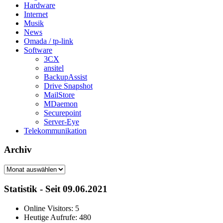
Hardware
Internet
Musik
News
Omada / tp-link
Software
3CX
ansitel
BackupAssist
Drive Snapshot
MailStore
MDaemon
Securepoint
Server-Eye
Telekommunikation
Archiv
Archiv
Statistik - Seit 09.06.2021
Online Visitors:
5
Heutige Aufrufe:
480