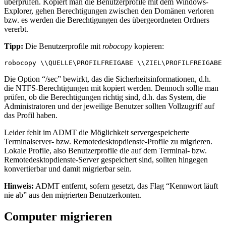
überprüfen. Kopiert man die Benutzerprofile mit dem Windows-
Explorer, gehen Berechtigungen zwischen den Domänen verloren
bzw. es werden die Berechtigungen des übergeordneten Ordners
vererbt.
Tipp:
Die Benutzerprofile mit
robocopy
kopieren:
robocopy \\QUELLE\PROFILFREIGABE \\ZIEL\PROFILFREIGABE 
Die Option “/sec” bewirkt, das die Sicherheitsinformationen, d.h.
die NTFS-Berechtigungen mit kopiert werden. Dennoch sollte man
prüfen, ob die Berechtigungen richtig sind, d.h. das System, die
Administratoren und der jeweilige Benutzer sollten Vollzugriff auf
das Profil haben.
Leider fehlt im ADMT die Möglichkeit servergespeicherte
Terminalserver- bzw. Remotedesktopdienste-Profile zu migrieren.
Lokale Profile, also Benutzerprofile die auf dem Terminal- bzw.
Remotedesktopdienste-Server gespeichert sind, sollten hingegen
konvertierbar und damit migrierbar sein.
Hinweis:
ADMT entfernt, sofern gesetzt, das Flag “Kennwort läuft
nie ab” aus den migrierten Benutzerkonten.
Computer migrieren