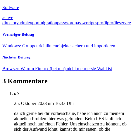
Software
active
directory
admt
export
migration
password
passwort
pes
profil
profile
server
Vorheriger Beitrag
Windows: Gruppenrichtlinienobjekte sichern und importieren
Nächster Beitrag
Browser: Warum Firefox (bei mir) nicht mehr erste Wahl ist
3 Kommentare
alx
25. Oktober 2023 um 16:33 Uhr
da ich gerne bei dir vorbeischaue, habe ich auch zu meinem
aktuellen Problem hier was gefunden. Beim PES laufe ich
aktuell noch auf einen Fehler. Um einschätzen zu können, ob
sich der Aufwand lohnt: kannst du mir sagen, ob die