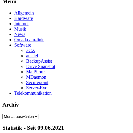
Menü
Allgemein
Hardware
Internet
Musik
News
Omada / tp-link
Software
3CX
ansitel
BackupAssist
Drive Snapshot
MailStore
MDaemon
Securepoint
Server-Eye
Telekommunikation
Archiv
Archiv
Statistik - Seit 09.06.2021