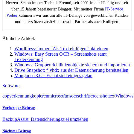
Herzen. Schon immer Technik-Freund, seit 2001 in der IT tätig und seit
über 15 Jahren begeisterter Blogger. Mit meiner Firma
IT-Service
Weber
kümmern wir uns um alle IT-Belange von gewerblichen Kunden
und unterstützen zusätzlich sowohl Partner als auch Kollegen.
Ähnliche Artikel:
WordPress: Immer “Als Text einfügen” aktivieren
Windows: Easy Screen OCR – Screenshots samt
Texterkennung
Windows: Gruppenrichtlinienobjekte sichern und importieren
Drive Snapshot: *.vhdx aus der Datensicherung bereitstellen
Mongoose 3.6 – Es hat sich einiges getan
Software
copy
erkennung
kopieren
microsoft
ms
ocr
schrift
screenshot
text
Windows
Vorheriger Beitrag
BackupAssist: Datensicherungsziel umziehen
Nächster Beitrag