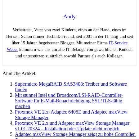
Andy
Verheiratet, Vater von zwei Kindern, eines an der Hand, eines im
Herzen. Schon immer Technik-Freund, seit 2001 in der IT tätig und seit
über 15 Jahren begeisterter Blogger. Mit meiner Firma
IT-Service
Weber
kümmern wir uns um alle IT-Belange von gewerblichen Kunden
und unterstützen zusätzlich sowohl Partner als auch Kollegen.
Ähnliche Artikel:
Supermicro MegaRAID SAS3408: Treiber und Software
finden
Mit stunnel Intel und Broadcom/LSI-RAID-Controller-
Software für E-Mail-Benachrichtigung SSL/TLS-fähig
machen
Proxmox VE 2.x: Adaptec 6405E und Adaptec maxView
Storage Manager
Proxmox VE 2.x und Adaptec maxView Storage Manager
v1.01.20324 – Installation oder Update nicht möglich
Adaptec maxView Storage Manager zeigt zu hohe Controller-