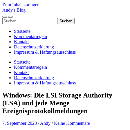
Zum Inhalt springen
Andy's Blog
Mobile-
Suchfeld
Suchen
Menü
ein-/ausblenden
nach:
ein-/ausblenden
Startseite
Kommentarregeln
Kontakt
Datenschutzerklärung
Impressum & Haftungsausschluss
Startseite
Kommentarregeln
Kontakt
Datenschutzerklärung
Impressum & Haftungsausschluss
Windows: Die LSI Storage Authority
(LSA) und jede Menge
Ereignisprotokollmeldungen
7. September 2023
/
Andy
/
Keine Kommentare