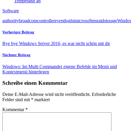
Temperatur an
Software
authority
broadcom
controller
event
log
lsi
microsoft
ms
raid
storage
Windo
Vorheriger Beitrag
Bye bye Windows Server 2016, es war nicht schön mit dir
Nächster Beitrag
Windows: Im Multi Commander eigene Befehle im Menü und
Kontextmenü hinterlegen
Schreibe einen Kommentar
Deine E-Mail-Adresse wird nicht veröffentlicht.
Erforderliche
Felder sind mit
*
markiert
Kommentar
*