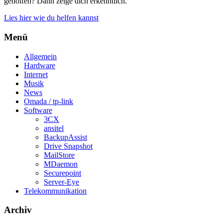
geholfen? Dann zeige dich erkenntlich.
Lies hier wie du helfen kannst
Menü
Allgemein
Hardware
Internet
Musik
News
Omada / tp-link
Software
3CX
ansitel
BackupAssist
Drive Snapshot
MailStore
MDaemon
Securepoint
Server-Eye
Telekommunikation
Archiv