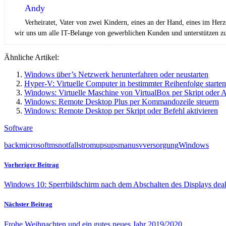
Andy
Verheiratet, Vater von zwei Kindern, eines an der Hand, eines im Her
wir uns um alle IT-Belange von gewerblichen Kunden und unterstützen zus
Ähnliche Artikel:
Windows über’s Netzwerk herunterfahren oder neustarten
Hyper-V: Virtuelle Computer in bestimmter Reihenfolge starten
Windows: Virtuelle Maschine von VirtualBox per Skript oder 
Windows: Remote Desktop Plus per Kommandozeile steuern
Windows: Remote Desktop per Skript oder Befehl aktivieren
Software
back
microsoft
ms
notfall
strom
ups
upsman
usv
versorgung
Windows
Vorheriger Beitrag
Windows 10: Sperrbildschirm nach dem Abschalten des Displays deak
Nächster Beitrag
Frohe Weihnachten und ein gutes neues Jahr 2019/2020