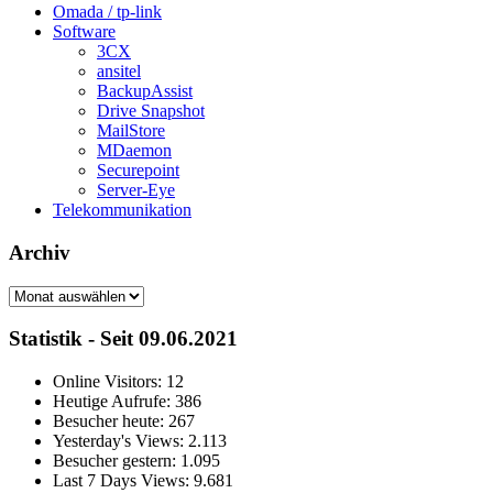
Omada / tp-link
Software
3CX
ansitel
BackupAssist
Drive Snapshot
MailStore
MDaemon
Securepoint
Server-Eye
Telekommunikation
Archiv
Archiv
Statistik - Seit 09.06.2021
Online Visitors:
12
Heutige Aufrufe:
386
Besucher heute:
267
Yesterday's Views:
2.113
Besucher gestern:
1.095
Last 7 Days Views:
9.681