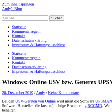
Zum Inhalt springen
Andy's Blog
Mobile-
Suchfeld
Suchen
Menü
ein-/ausblenden
nach:
ein-/ausblenden
Startseite
Kommentarregeln
Kontakt
Datenschutzerklärung
Impressum & Haftungsausschluss
Startseite
Kommentarregeln
Kontakt
Datenschutzerklärung
Impressum & Haftungsausschluss
Windows: Online USV bzw. Generex UP
20. Dezember 2019
/
Andy
/
Keine Kommentare
Bei den
USV-Geräten von Online
wird meist die Software
UPSMA
Software-Herstellers die kostenfplichtige Erweiterung
RCCMD
. Wen
behelfen.