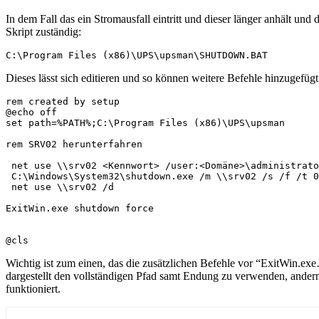
In dem Fall das ein Stromausfall eintritt und dieser länger anhält u
Skript zuständig:
C:\Program Files (x86)\UPS\upsman\SHUTDOWN.BAT
Dieses lässt sich editieren und so können weitere Befehle hinzugefüg
rem created by setup

@echo off

set path=%PATH%;C:\Program Files (x86)\UPS\upsman

rem SRV02 herunterfahren

 net use \\srv02 <Kennwort> /user:<Domäne>\administrato
 C:\Windows\System32\shutdown.exe /m \\srv02 /s /f /t 0

 net use \\srv02 /d

ExitWin.exe shutdown force

@cls
Wichtig ist zum einen, das die zusätzlichen Befehle vor “ExitWin.e
dargestellt den vollständigen Pfad samt Endung zu verwenden, ande
funktioniert.