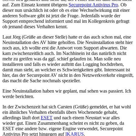
auf. Zum Einsatz kommt übrigens
Securepoint Antivirus Pro
. Ob
dieser nun ursächlich ist oder ob es eine Wechselwirkung mit einer
anderen Software gibt ist jetzt die Frage. Jedenfalls wurde der
Support entsprechend informiert und mal im Kollegenkreis gefragt
ob jemand dieses Verhalten kennt.
Laut Jörg (Grüße an dieser Stelle) hatte er das auch schon mal, eine
Neuinstallation des AV hätte geholfen. Die Neuinstallation steht hier
noch aus, ich wollte erst die Antwort vom Support abwarten. Die
kam zwischenzeitlich auch. Im Nachhinein ist das natürlich nicht
mehr zu greifen was da ggf. schief gelaufen ist. Man solle neu
installieren und falls es wieder auftritt das Logging hochdrehen,
damit man sieht, an welcher es Schwierigkeiten gibt. Interessant ist
hier, das der Securepoint AV nicht in den Netzwerkverkehr eingreift,
das macht die Sache nochmals spezieller.
Eine Neuinstallation haben wir geplant, mal sehen was passiert. Ich
werde berichten.
In der Zwischenzeit hat sich Carsten (Grüße) gemeldet, er hat wohl
ein ähnliches Verhalten ebenfalls übers Wochenende gehabt,
allerdings läuft dort
ESET
und nach einem Neustart war alles
wieder gut. Einen Zusammenhang scheint es nicht zu geben, da
ESET eine andere bzw. eigene Engine verwendet, Securepoint
Antivirus Pro setzt hingegen auf
IKARUS
.