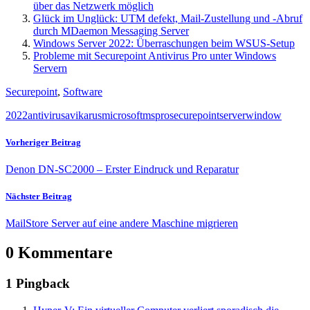
über das Netzwerk möglich
Glück im Unglück: UTM defekt, Mail-Zustellung und -Abruf
durch MDaemon Messaging Server
Windows Server 2022: Überraschungen beim WSUS-Setup
Probleme mit Securepoint Antivirus Pro unter Windows
Servern
Securepoint
,
Software
2022
antivirus
av
ikarus
microsoft
ms
pro
securepoint
server
window
Vorheriger Beitrag
Denon DN-SC2000 – Erster Eindruck und Reparatur
Nächster Beitrag
MailStore Server auf eine andere Maschine migrieren
0 Kommentare
1 Pingback