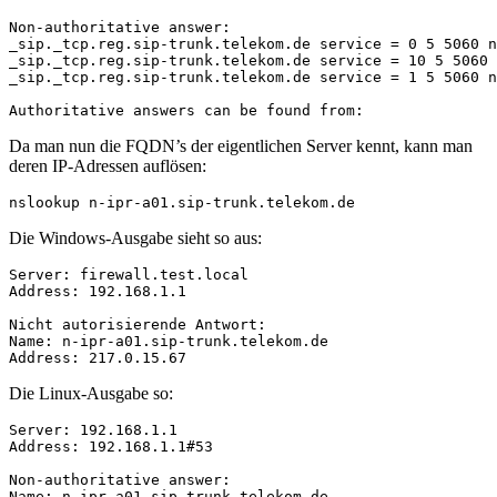
Non-authoritative answer:

_sip._tcp.reg.sip-trunk.telekom.de service = 0 5 5060 n
_sip._tcp.reg.sip-trunk.telekom.de service = 10 5 5060 
_sip._tcp.reg.sip-trunk.telekom.de service = 1 5 5060 n
Authoritative answers can be found from:
Da man nun die FQDN’s der eigentlichen Server kennt, kann man
deren IP-Adressen auflösen:
nslookup n-ipr-a01.sip-trunk.telekom.de
Die Windows-Ausgabe sieht so aus:
Server: firewall.test.local

Address: 192.168.1.1

Nicht autorisierende Antwort:

Name: n-ipr-a01.sip-trunk.telekom.de

Address: 217.0.15.67
Die Linux-Ausgabe so:
Server: 192.168.1.1

Address: 192.168.1.1#53

Non-authoritative answer:

Name: n-ipr-a01.sip-trunk.telekom.de
