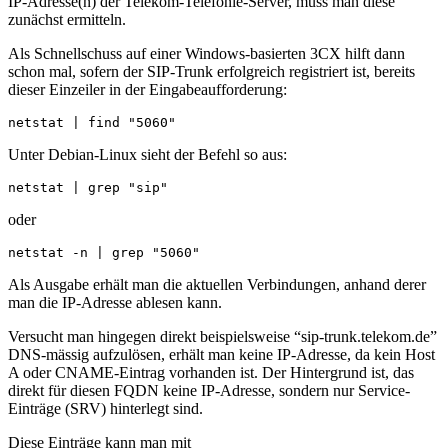
IP-Adresse(n) der Telekom-Telefonie-Server, muss man diese
zunächst ermitteln.
Als Schnellschuss auf einer Windows-basierten 3CX hilft dann
schon mal, sofern der SIP-Trunk erfolgreich registriert ist, bereits
dieser Einzeiler in der Eingabeaufforderung:
netstat | find "5060"
Unter Debian-Linux sieht der Befehl so aus:
netstat | grep "sip"
oder
netstat -n | grep "5060"
Als Ausgabe erhält man die aktuellen Verbindungen, anhand derer
man die IP-Adresse ablesen kann.
Versucht man hingegen direkt beispielsweise “sip-trunk.telekom.de”
DNS-mässig aufzulösen, erhält man keine IP-Adresse, da kein Host
A oder CNAME-Eintrag vorhanden ist. Der Hintergrund ist, das
direkt für diesen FQDN keine IP-Adresse, sondern nur Service-
Einträge (SRV) hinterlegt sind.
Diese Einträge kann man mit