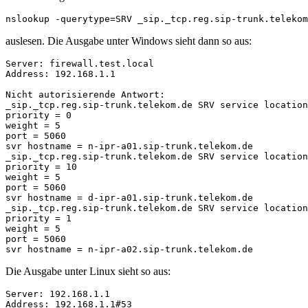
nslookup -querytype=SRV _sip._tcp.reg.sip-trunk.telekom
auslesen. Die Ausgabe unter Windows sieht dann so aus:
Server: firewall.test.local

Address: 192.168.1.1

Nicht autorisierende Antwort:

_sip._tcp.reg.sip-trunk.telekom.de SRV service location
priority = 0

weight = 5

port = 5060

svr hostname = n-ipr-a01.sip-trunk.telekom.de

_sip._tcp.reg.sip-trunk.telekom.de SRV service location
priority = 10

weight = 5

port = 5060

svr hostname = d-ipr-a01.sip-trunk.telekom.de

_sip._tcp.reg.sip-trunk.telekom.de SRV service location
priority = 1

weight = 5

port = 5060

svr hostname = n-ipr-a02.sip-trunk.telekom.de
Die Ausgabe unter Linux sieht so aus:
Server: 192.168.1.1

Address: 192.168.1.1#53
