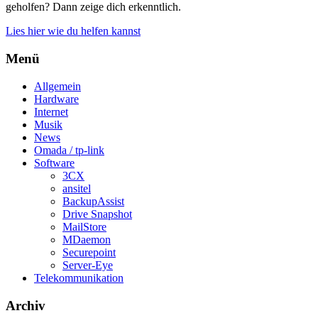
geholfen? Dann zeige dich erkenntlich.
Lies hier wie du helfen kannst
Menü
Allgemein
Hardware
Internet
Musik
News
Omada / tp-link
Software
3CX
ansitel
BackupAssist
Drive Snapshot
MailStore
MDaemon
Securepoint
Server-Eye
Telekommunikation
Archiv