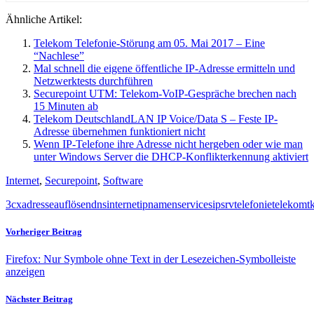
Ähnliche Artikel:
Telekom Telefonie-Störung am 05. Mai 2017 – Eine
“Nachlese”
Mal schnell die eigene öffentliche IP-Adresse ermitteln und
Netzwerktests durchführen
Securepoint UTM: Telekom-VoIP-Gespräche brechen nach
15 Minuten ab
Telekom DeutschlandLAN IP Voice/Data S – Feste IP-
Adresse übernehmen funktioniert nicht
Wenn IP-Telefone ihre Adresse nicht hergeben oder wie man
unter Windows Server die DHCP-Konflikterkennung aktiviert
Internet
,
Securepoint
,
Software
3cx
adresse
auflösen
dns
internet
ip
namen
service
sip
srv
telefonie
telekom
t
Vorheriger Beitrag
Firefox: Nur Symbole ohne Text in der Lesezeichen-Symbolleiste
anzeigen
Nächster Beitrag