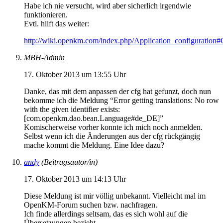
Habe ich nie versucht, wird aber sicherlich irgendwie
funktionieren.
Evtl. hilft das weiter:
http://wiki.openkm.com/index.php/Application_configuration
MBH-Admin
17. Oktober 2013 um 13:55 Uhr
Danke, das mit dem anpassen der cfg hat gefunzt, doch nun
bekomme ich die Meldung “Error getting translations: No row
with the given identifier exists:
[com.openkm.dao.bean.Language#de_DE]”
Komischerweise vorher konnte ich mich noch anmelden.
Selbst wenn ich die Änderungen aus der cfg rückgängig
mache kommt die Meldung. Eine Idee dazu?
andy
(Beitragsautor/in)
17. Oktober 2013 um 14:13 Uhr
Diese Meldung ist mir völlig unbekannt. Vielleicht mal im
OpenKM-Forum suchen bzw. nachfragen.
Ich finde allerdings seltsam, das es sich wohl auf die
Übersetzungen bezieht.