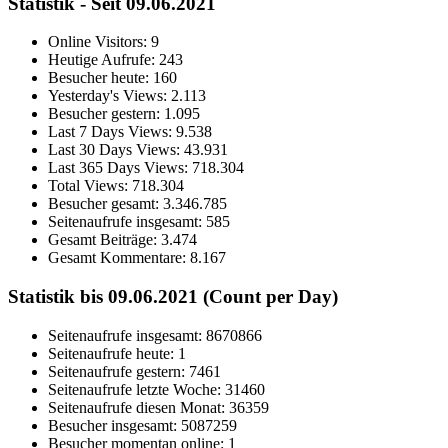
Statistik - Seit 09.06.2021
Online Visitors:
9
Heutige Aufrufe:
243
Besucher heute:
160
Yesterday's Views:
2.113
Besucher gestern:
1.095
Last 7 Days Views:
9.538
Last 30 Days Views:
43.931
Last 365 Days Views:
718.304
Total Views:
718.304
Besucher gesamt:
3.346.785
Seitenaufrufe insgesamt:
585
Gesamt Beiträge:
3.474
Gesamt Kommentare:
8.167
Statistik bis 09.06.2021 (Count per Day)
Seitenaufrufe insgesamt: 8670866
Seitenaufrufe heute: 1
Seitenaufrufe gestern: 7461
Seitenaufrufe letzte Woche: 31460
Seitenaufrufe diesen Monat: 36359
Besucher insgesamt: 5087259
Besucher momentan online: 1