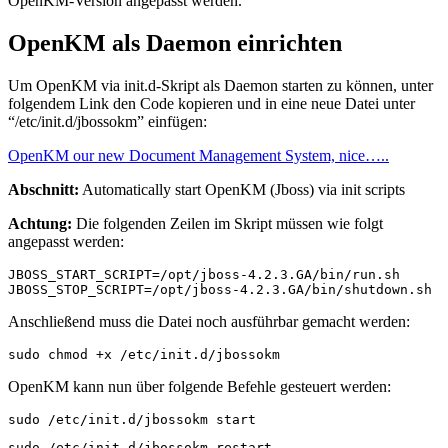
OpenKM-Version angepasst werden.
OpenKM als Daemon einrichten
Um OpenKM via init.d-Skript als Daemon starten zu können, unter
folgendem Link den Code kopieren und in eine neue Datei unter
“/etc/init.d/jbossokm” einfügen:
OpenKM our new Document Management System, nice…..
Abschnitt:
Automatically start OpenKM (Jboss) via init scripts
Achtung:
Die folgenden Zeilen im Skript müssen wie folgt
angepasst werden:
JBOSS_START_SCRIPT=/opt/jboss-4.2.3.GA/bin/run.sh

JBOSS_STOP_SCRIPT=/opt/jboss-4.2.3.GA/bin/shutdown.sh
Anschließend muss die Datei noch ausführbar gemacht werden:
sudo chmod +x /etc/init.d/jbossokm
OpenKM kann nun über folgende Befehle gesteuert werden:
sudo /etc/init.d/jbossokm start
sudo /etc/init.d/jbossokm restart