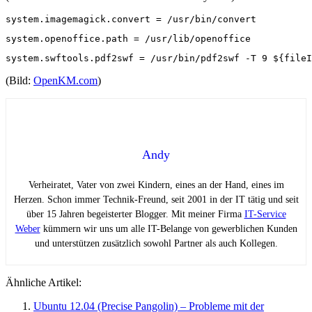
system.imagemagick.convert = /usr/bin/convert
system.openoffice.path = /usr/lib/openoffice
system.swftools.pdf2swf = /usr/bin/pdf2swf -T 9 ${fileI
(Bild:
OpenKM.com
)
Andy
Verheiratet, Vater von zwei Kindern, eines an der Hand, eines im
Herzen. Schon immer Technik-Freund, seit 2001 in der IT tätig und seit
über 15 Jahren begeisterter Blogger. Mit meiner Firma
IT-Service
Weber
kümmern wir uns um alle IT-Belange von gewerblichen Kunden
und unterstützen zusätzlich sowohl Partner als auch Kollegen.
Ähnliche Artikel:
Ubuntu 12.04 (Precise Pangolin) – Probleme mit der