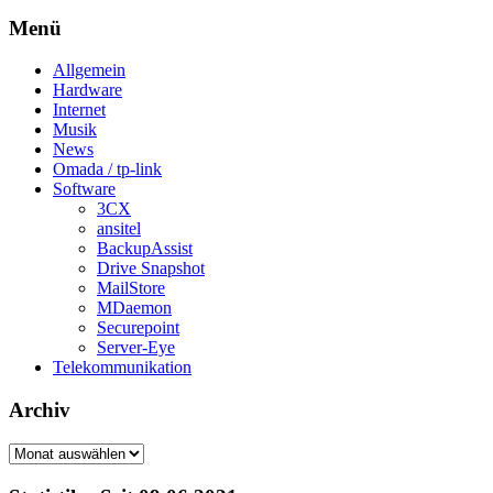
Menü
Allgemein
Hardware
Internet
Musik
News
Omada / tp-link
Software
3CX
ansitel
BackupAssist
Drive Snapshot
MailStore
MDaemon
Securepoint
Server-Eye
Telekommunikation
Archiv
Archiv