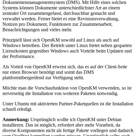
Dokumentenmanagementsystem (DMS). Mit Hilfe eines solchen
Systems können Dokumente unterschiedlichster Art an einem
zentraler Ort zusammengefasst, durchsuchbar gemacht und
verwaltet werden. Ferner bietet es eine Revisionsverwaltung,
Notizen pro Dokument, Funktionen zur Zusammenarbeit,
Benachrichtgungen und vieles mehr.
Prinzipiell lässt sich OpenKM sowohl auf Linux als auch auf
Windows betreiben. Der Betrieb unter Linux bietet neben gesparten
Lizenzkosten gegenüber Windows auch Vorteile beim Updaten und
der Performance.
Als Vorteil von OpenKM erweist sich, das es auf der Client-Seite
nur einen Browser benötigt und somit das DMS
plattformübergreifend zur Verfügung steht.
Möchte man die Vorschaufunktion von OpenKM verwenden, so ist
serverseitig die Installation von weiteren Paketen notwendig.
Unter Ubuntu mit aktivierten Partner-Paketquellen ist die Installation
schnell erledigt.
Anmerkung:
Ursprünglich wollte ich OpenKM unter Debian
installieren. Das ist möglich, erfordert aber mehr Vorarbeit, da
diverse Komponenten nicht als fertige Pakete vorliegen und dadurch
vom Quelltest kompiliert werden müssen. Ursprünglich sollte auch