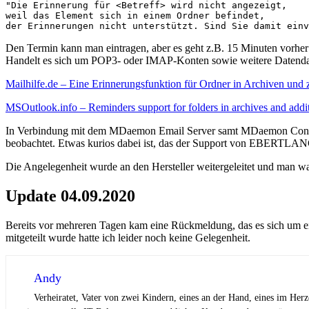
"Die Erinnerung für <Betreff> wird nicht angezeigt,

weil das Element sich in einem Ordner befindet,

der Erinnerungen nicht unterstützt. Sind Sie damit einv
Den Termin kann man eintragen, aber es geht z.B. 15 Minuten vorher 
Handelt es sich um POP3- oder IMAP-Konten sowie weitere Datendate
Mailhilfe.de – Eine Erinnerungsfunktion für Ordner in Archiven und 
MSOutlook.info – Reminders support for folders in archives and additi
In Verbindung mit dem MDaemon Email Server samt MDaemon Connecto
beobachtet. Etwas kurios dabei ist, das der Support von EBERTLANG 
Die Angelegenheit wurde an den Hersteller weitergeleitet und man w
Update 04.09.2020
Bereits vor mehreren Tagen kam eine Rückmeldung, das es sich um ei
mitgeteilt wurde hatte ich leider noch keine Gelegenheit.
Andy
Verheiratet, Vater von zwei Kindern, eines an der Hand, eines im Her