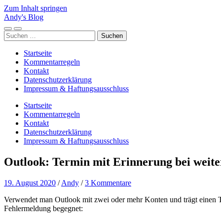
Zum Inhalt springen
Andy's Blog
Mobile-
Suchfeld
Suchen
Menü
ein-/ausblenden
nach:
ein-/ausblenden
Startseite
Kommentarregeln
Kontakt
Datenschutzerklärung
Impressum & Haftungsausschluss
Startseite
Kommentarregeln
Kontakt
Datenschutzerklärung
Impressum & Haftungsausschluss
Outlook: Termin mit Erinnerung bei weit
19. August 2020
/
Andy
/
3 Kommentare
Verwendet man Outlook mit zwei oder mehr Konten und trägt einen T
Fehlermeldung begegnet: