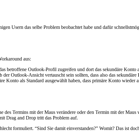
nigen Usern das selbe Problem beobachtet habe und dafür schnellstmög
 Workaround aus:
s betroffene Outlook-Profil zugreifen und dort das sekundäre Konto al
b der Outlook-Ansicht vertauscht sein sollten, dass also das sekundär
re Konto als Standard ausgewählt haben, dass primäre Konto wieder a
nne des Termins mit der Maus verändere oder den Termin mit der Maus wo
it Drag and Drop tritt das Problem auf.
schlecht formuliert. “Sind Sie damit einverstanden?” Womit? Das ist d