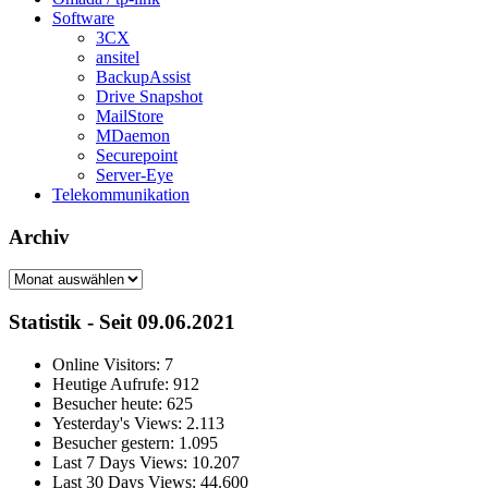
Software
3CX
ansitel
BackupAssist
Drive Snapshot
MailStore
MDaemon
Securepoint
Server-Eye
Telekommunikation
Archiv
Archiv
Statistik - Seit 09.06.2021
Online Visitors:
7
Heutige Aufrufe:
912
Besucher heute:
625
Yesterday's Views:
2.113
Besucher gestern:
1.095
Last 7 Days Views:
10.207
Last 30 Days Views:
44.600