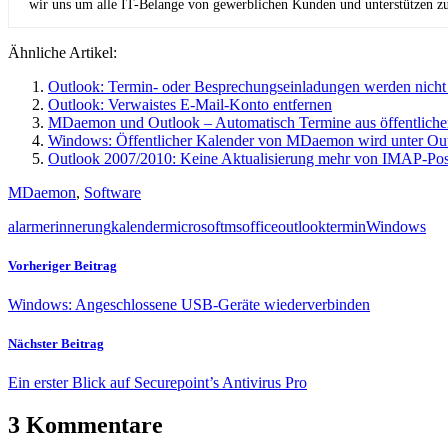
wir uns um alle IT-Belange von gewerblichen Kunden und unterstützen zus
Ähnliche Artikel:
Outlook: Termin- oder Besprechungseinladungen werden nicht
Outlook: Verwaistes E-Mail-Konto entfernen
MDaemon und Outlook – Automatisch Termine aus öffentlichen
Windows: Öffentlicher Kalender von MDaemon wird unter Outlo
Outlook 2007/2010: Keine Aktualisierung mehr von IMAP-Pos
MDaemon
,
Software
alarm
erinnerung
kalender
microsoft
ms
office
outlook
termin
Windows
Vorheriger Beitrag
Windows: Angeschlossene USB-Geräte wiederverbinden
Nächster Beitrag
Ein erster Blick auf Securepoint’s Antivirus Pro
3 Kommentare