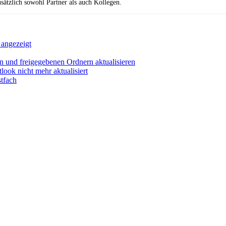
ätzlich sowohl Partner als auch Kollegen.
 angezeigt
 und freigegebenen Ordnern aktualisieren
ok nicht mehr aktualisiert
tfach