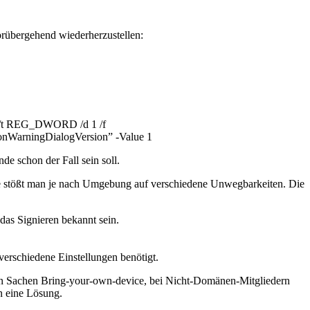
orübergehend wiederherzustellen:
” /t REG_DWORD /d 1 /f
onWarningDialogVersion” -Value 1
e schon der Fall sein soll.
Seite stößt man je nach Umgebung auf verschiedene Unwegbarkeiten. Die
 das Signieren bekannt sein.
verschiedene Einstellungen benötigt.
 in Sachen Bring-your-own-device, bei Nicht-Domänen-Mitgliedern
n eine Lösung.