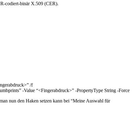
ER-codiert-binär X.509 (CER).
ngerabdruck>” /f
bprints” -Value “<Fingerabdruck>” -PropertyType String -Force
as man nun den Haken setzen kann bei “Meine Auswahl für