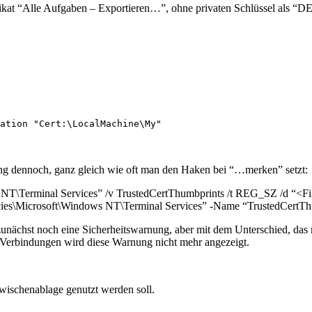
fikat “Alle Aufgaben – Exportieren…”, ohne privaten Schlüssel als “D
ation "Cert:\LocalMachine\My"
ung dennoch, ganz gleich wie oft man den Haken bei “…merken” setzt:
T\Terminal Services” /v TrustedCertThumbprints /t REG_SZ /d “<Fi
es\Microsoft\Windows NT\Terminal Services” -Name “TrustedCertThum
ar zunächst noch eine Sicherheitswarnung, aber mit dem Unterschied, d
Verbindungen wird diese Warnung nicht mehr angezeigt.
Zwischenablage genutzt werden soll.