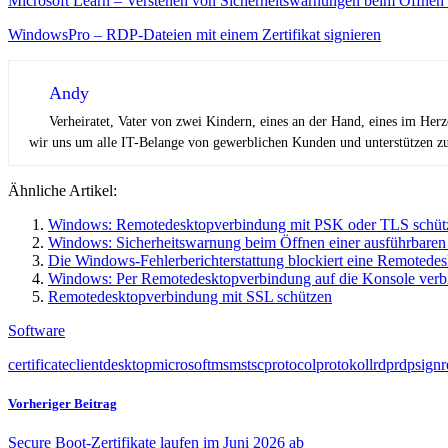
Microsoft Learn – Verstehen von Sicherheitswarnungen beim Öffne
WindowsPro – RDP-Dateien mit einem Zertifikat signieren
Andy
Verheiratet, Vater von zwei Kindern, eines an der Hand, eines im Her
wir uns um alle IT-Belange von gewerblichen Kunden und unterstützen zus
Ähnliche Artikel:
Windows: Remotedesktopverbindung mit PSK oder TLS schüt
Windows: Sicherheitswarnung beim Öffnen einer ausführbaren
Die Windows-Fehlerberichterstattung blockiert eine Remotede
Windows: Per Remotedesktopverbindung auf die Konsole verb
Remotedesktopverbindung mit SSL schützen
Software
certificate
client
desktop
microsoft
ms
mstsc
protocol
protokoll
rdp
rdpsign
Vorheriger Beitrag
Secure Boot-Zertifikate laufen im Juni 2026 ab