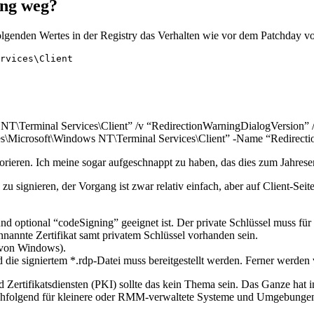
ung weg?
folgenden Wertes in der Registry das Verhalten wie vor dem Patchday v
rvices\Client

NT\Terminal Services\Client” /v “RedirectionWarningDialogVersion
s\Microsoft\Windows NT\Terminal Services\Client” -Name “Redirecti
rieren. Ich meine sogar aufgeschnappt zu haben, das dies zum Jahresend
n zu signieren, der Vorgang ist zwar relativ einfach, aber auf Client-
und optional “codeSigning” geeignet ist. Der private Schlüssel muss für
nnannte Zertifikat samt privatem Schlüssel vorhanden sein.
 von Windows).
d die signiertem *.rdp-Datei muss bereitgestellt werden. Ferner werden 
ertifikatsdiensten (PKI) sollte das kein Thema sein. Das Ganze hat
nachfolgend für kleinere oder RMM-verwaltete Systeme und Umgebunge