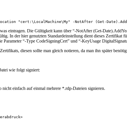
ocation "cert:\LocalMachine\My" -NotAfter (Get-Date).Add
 eintragen. Die Gültigkeit kann über “-NotAfter (Get-Date).AddYears(
gültig. In der hier genutzten Standardeinstellung dient dieses Zertifikat 
ie Parameter “-Type CodeSigningCert” und “-KeyUsage DigitalSignatu
rtifikats, diesen sollte man gleich notieren, da man ihn später benötig
tei wie folgt signiert:
o nicht einfach auf einmal mehrere *.rdp-Dateien signieren.
erabdruck>
