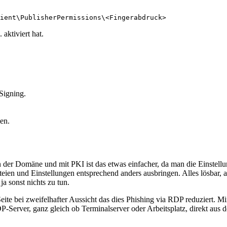
ient\PublisherPermissions\<Fingerabdruck>
aktiviert hat.
eSigning.
en.
In der Domäne und mit PKI ist das etwas einfacher, da man die Einstell
en und Einstellungen entsprechend anders ausbringen. Alles lösbar, a
a sonst nichts zu tun.
 bei zweifelhafter Aussicht das dies Phishing via RDP reduziert. Mir 
rver, ganz gleich ob Terminalserver oder Arbeitsplatz, direkt aus dem