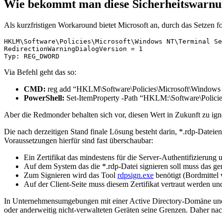
Wie bekommt man diese Sicherheitswarn
Als kurzfristigen Workaround bietet Microsoft an, durch das Setzen 
HKLM\Software\Policies\Microsoft\Windows NT\Terminal Se
RedirectionWarningDialogVersion = 1

Typ: REG_DWORD
Via Befehl geht das so:
CMD:
reg add “HKLM\Software\Policies\Microsoft\Windows 
PowerShell:
Set-ItemProperty -Path “HKLM:\Software\Policie
Aber die Redmonder behalten sich vor, diesen Wert in Zukunft zu igno
Die nach derzeitigen Stand finale Lösung besteht darin, *.rdp-Dateie
Voraussetzungen hierfür sind fast überschaubar:
Ein Zertifikat das mindestens für die Server-Authentifizierung 
Auf dem System das die *.rdp-Datei signieren soll muss das ge
Zum Signieren wird das Tool
rdpsign.exe
benötigt (Bordmittel
Auf der Client-Seite muss diesem Zertifikat vertraut werden un
In Unternehmensumgebungen mit einer Active Directory-Domäne und Z
oder anderweitig nicht-verwalteten Geräten seine Grenzen. Daher 