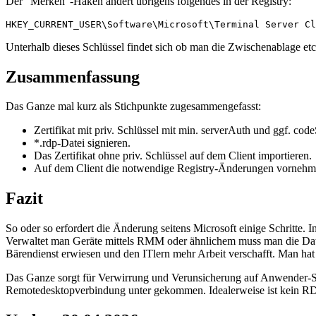
Der “Merken”-Haken ändert übrigens folgendes in der Registry:
HKEY_CURRENT_USER\Software\Microsoft\Terminal Server Cl
Unterhalb dieses Schlüssel findet sich ob man die Zwischenablage etc. 
Zusammenfassung
Das Ganze mal kurz als Stichpunkte zugesammengefasst:
Zertifikat mit priv. Schlüssel mit min. serverAuth und ggf. cod
*.rdp-Datei signieren.
Das Zertifikat ohne priv. Schlüssel auf dem Client importieren.
Auf dem Client die notwendige Registry-Änderungen vornehm
Fazit
So oder so erfordert die Änderung seitens Microsoft einige Schritte. 
Verwaltet man Geräte mittels RMM oder ähnlichem muss man die Datei
Bärendienst erwiesen und den ITlern mehr Arbeit verschafft. Man hat j
Das Ganze sorgt für Verwirrung und Verunsicherung auf Anwender-Seite
Remotedesktopverbindung unter gekommen. Idealerweise ist kein RDP-Se