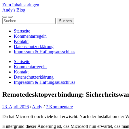
Zum Inhalt springen
Andy's Blog
Mobile-
Suchfeld
Suchen
Menü
ein-/ausblenden
nach:
ein-/ausblenden
Startseite
Kommentarregeln
Kontakt
Datenschutzerklärung
Impressum & Haftungsausschluss
Startseite
Kommentarregeln
Kontakt
Datenschutzerklärung
Impressum & Haftungsausschluss
Remotedesktopverbindung: Sicherheitswar
23. April 2026
/
Andy
/
7 Kommentare
Da hat Microsoft doch viele kalt erwischt: Nach der Installation de
Hintergrund dieser Änderung ist, das Microsoft nun erwartet, das man