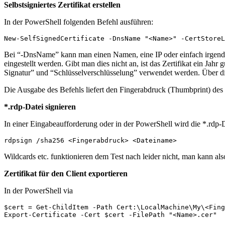
Selbstsigniertes Zertifikat erstellen
In der PowerShell folgenden Befehl ausführen:
New-SelfSignedCertificate -DnsName "<Name>" -CertStoreL
Bei “-DnsName” kann man einen Namen, eine IP oder einfach irgendwas
eingestellt werden. Gibt man dies nicht an, ist das Zertifikat ein Jahr 
Signatur” und “Schlüsselverschlüsselung” verwendet werden. Über d
Die Ausgabe des Befehls liefert den Fingerabdruck (Thumbprint) des Ze
*.rdp-Datei signieren
In einer Eingabeaufforderung oder in der PowerShell wird die *.rdp-Da
rdpsign /sha256 <Fingerabdruck> <Dateiname>
Wildcards etc. funktionieren dem Test nach leider nicht, man kann als
Zertifikat für den Client exportieren
In der PowerShell via
$cert = Get-ChildItem -Path Cert:\LocalMachine\My\<Fing
Export-Certificate -Cert $cert -FilePath "<Name>.cer"