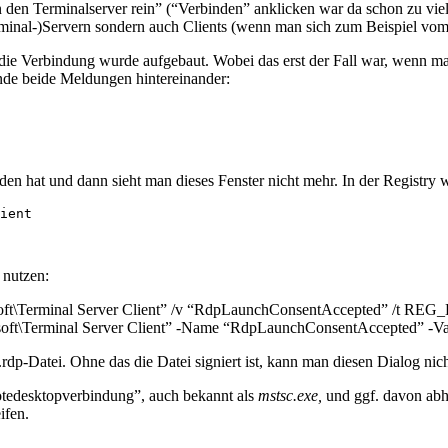
 Terminalserver rein” (“Verbinden” anklicken war da schon zu viel) 
minal-)Servern sondern auch Clients (wenn man sich zum Beispiel vom 
die Verbindung wurde aufgebaut. Wobei das erst der Fall war, wenn ma
ende beide Meldungen hintereinander:
n hat und dann sieht man dieses Fenster nicht mehr. In der Registry w
ient

 nutzen:
erminal Server Client” /v “RdpLaunchConsentAccepted” /t REG
oft\Terminal Server Client” -Name “RdpLaunchConsentAccepted” -Va
dp-Datei. Ohne das die Datei signiert ist, kann man diesen Dialog nich
otedesktopverbindung”, auch bekannt als
mstsc.exe,
und ggf. davon abh
ifen.