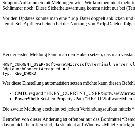
Support-Aufkommen mit Meldungen wie “Wir kommen nicht mehr in den
Schlimmer noch: Diese Sicherheitswarnung kommt nicht nur bei (Ter
Vor den Updates konnte man eine *.rdp-Datei doppelt anklicken und 
kennt. Seit April erscheinen bei der Nutzung von *.rdp-Dateien folg
Bei der ersten Meldung kann man den Haken setzen, das man verstande
HKEY_CURRENT_USER\Software\Microsoft\Terminal Server Cl
RdpLaunchConsentAccepted = 1

Typ: REG_DWORD
Wer diese Einstellung automatisiert setzen möchte kann diesen Befehl
CMD:
reg add “HKEY_CURRENT_USER\Software\Microsoft\T
PowerShell:
Set-ItemProperty -Path “HKCU:\Software\Micros
Die zweite Meldung erscheint bei jedem Verbindungsaufbau mittels *.r
Betroffen von dieser Änderung ist offenbar nur das Bordmittel “Rem
davon nicht betroffen sind, da sie nicht auf Windows-Mittel zurückgre