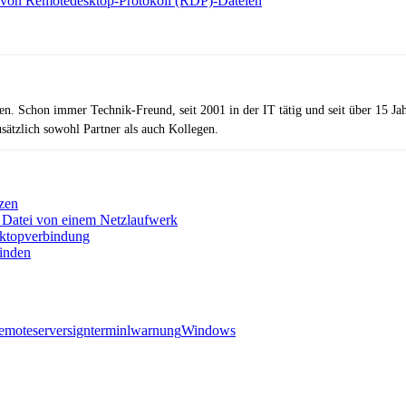
n von Remotedesktop-Protokoll (RDP)-Dateien
zen. Schon immer Technik-Freund, seit 2001 in der IT tätig und seit über 15 J
ätzlich sowohl Partner als auch Kollegen.
zen
 Datei von einem Netzlaufwerk
sktopverbindung
inden
remote
server
sign
terminl
warnung
Windows