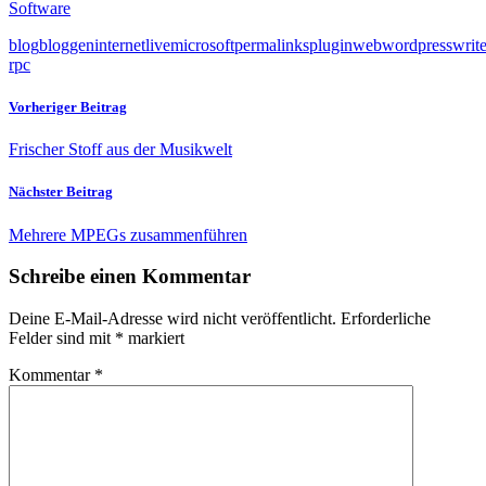
Software
blog
bloggen
internet
live
microsoft
permalinks
plugin
web
wordpress
write
rpc
Vorheriger Beitrag
Frischer Stoff aus der Musikwelt
Nächster Beitrag
Mehrere MPEGs zusammenführen
Schreibe einen Kommentar
Deine E-Mail-Adresse wird nicht veröffentlicht.
Erforderliche
Felder sind mit
*
markiert
Kommentar
*