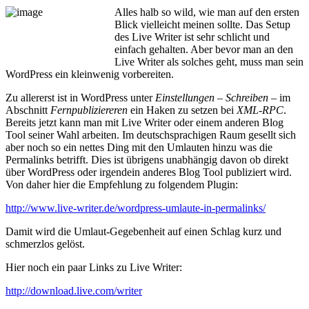
Alles halb so wild, wie man auf den ersten
Blick vielleicht meinen sollte. Das Setup
des Live Writer ist sehr schlicht und
einfach gehalten. Aber bevor man an den
Live Writer als solches geht, muss man sein
WordPress ein kleinwenig vorbereiten.
Zu allererst ist in WordPress unter
Einstellungen
–
Schreiben
– im
Abschnitt
Fernpubliziereren
ein Haken zu setzen bei
XML-RPC
.
Bereits jetzt kann man mit Live Writer oder einem anderen Blog
Tool seiner Wahl arbeiten. Im deutschsprachigen Raum gesellt sich
aber noch so ein nettes Ding mit den Umlauten hinzu was die
Permalinks betrifft. Dies ist übrigens unabhängig davon ob direkt
über WordPress oder irgendein anderes Blog Tool publiziert wird.
Von daher hier die Empfehlung zu folgendem Plugin:
http://www.live-writer.de/wordpress-umlaute-in-permalinks/
Damit wird die Umlaut-Gegebenheit auf einen Schlag kurz und
schmerzlos gelöst.
Hier noch ein paar Links zu Live Writer:
http://download.live.com/writer