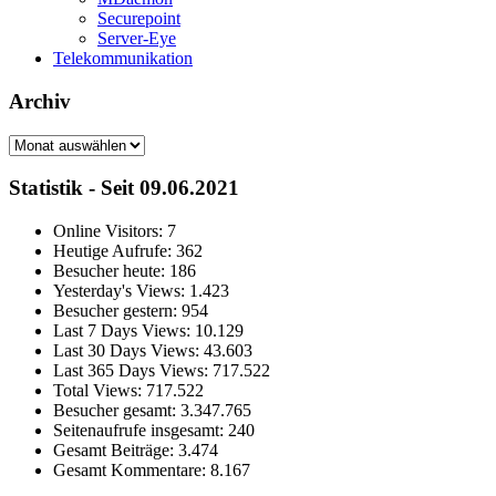
Securepoint
Server-Eye
Telekommunikation
Archiv
Archiv
Statistik - Seit 09.06.2021
Online Visitors:
7
Heutige Aufrufe:
362
Besucher heute:
186
Yesterday's Views:
1.423
Besucher gestern:
954
Last 7 Days Views:
10.129
Last 30 Days Views:
43.603
Last 365 Days Views:
717.522
Total Views:
717.522
Besucher gesamt:
3.347.765
Seitenaufrufe insgesamt:
240
Gesamt Beiträge:
3.474
Gesamt Kommentare:
8.167