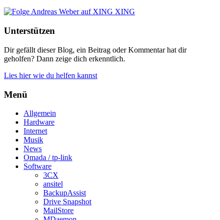
XING
Unterstützen
Dir gefällt dieser Blog, ein Beitrag oder Kommentar hat dir
geholfen? Dann zeige dich erkenntlich.
Lies hier wie du helfen kannst
Menü
Allgemein
Hardware
Internet
Musik
News
Omada / tp-link
Software
3CX
ansitel
BackupAssist
Drive Snapshot
MailStore
MDaemon