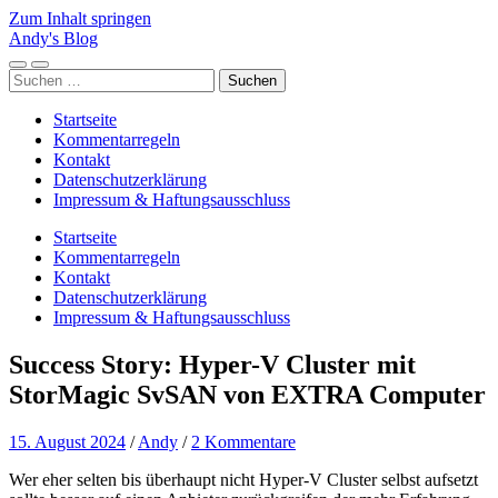
Zum Inhalt springen
Andy's Blog
Mobile-
Suchfeld
Suchen
Menü
ein-/ausblenden
nach:
ein-/ausblenden
Startseite
Kommentarregeln
Kontakt
Datenschutzerklärung
Impressum & Haftungsausschluss
Startseite
Kommentarregeln
Kontakt
Datenschutzerklärung
Impressum & Haftungsausschluss
Success Story: Hyper-V Cluster mit
StorMagic SvSAN von EXTRA Computer
15. August 2024
/
Andy
/
2 Kommentare
Wer eher selten bis überhaupt nicht Hyper-V Cluster selbst aufsetzt