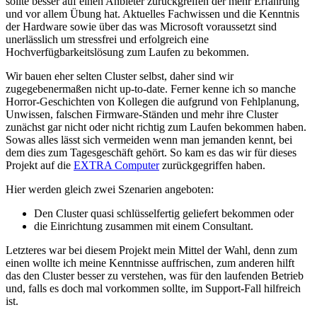
sollte besser auf einen Anbieter zurückgreifen der mehr Erfahrung
und vor allem Übung hat. Aktuelles Fachwissen und die Kenntnis
der Hardware sowie über das was Microsoft voraussetzt sind
unerlässlich um stressfrei und erfolgreich eine
Hochverfügbarkeitslösung zum Laufen zu bekommen.
Wir bauen eher selten Cluster selbst, daher sind wir
zugegebenermaßen nicht up-to-date. Ferner kenne ich so manche
Horror-Geschichten von Kollegen die aufgrund von Fehlplanung,
Unwissen, falschen Firmware-Ständen und mehr ihre Cluster
zunächst gar nicht oder nicht richtig zum Laufen bekommen haben.
Sowas alles lässt sich vermeiden wenn man jemanden kennt, bei
dem dies zum Tagesgeschäft gehört. So kam es das wir für dieses
Projekt auf die
EXTRA Computer
zurückgegriffen haben.
Hier werden gleich zwei Szenarien angeboten:
Den Cluster quasi schlüsselfertig geliefert bekommen oder
die Einrichtung zusammen mit einem Consultant.
Letzteres war bei diesem Projekt mein Mittel der Wahl, denn zum
einen wollte ich meine Kenntnisse auffrischen, zum anderen hilft
das den Cluster besser zu verstehen, was für den laufenden Betrieb
und, falls es doch mal vorkommen sollte, im Support-Fall hilfreich
ist.