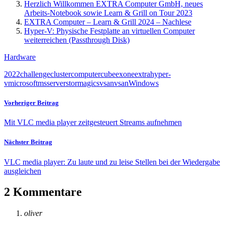
Herzlich Willkommen EXTRA Computer GmbH, neues
Arbeits-Notebook sowie Learn & Grill on Tour 2023
EXTRA Computer – Learn & Grill 2024 – Nachlese
Hyper-V: Physische Festplatte an virtuellen Computer
weiterreichen (Passthrough Disk)
Hardware
2022
challenge
cluster
computer
cube
exone
extra
hyper-
v
microsoft
ms
server
stormagic
svsan
vsan
Windows
Vorheriger Beitrag
Mit VLC media player zeitgesteuert Streams aufnehmen
Nächster Beitrag
VLC media player: Zu laute und zu leise Stellen bei der Wiedergabe
ausgleichen
2 Kommentare
oliver