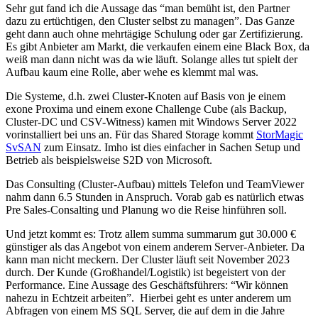
Sehr gut fand ich die Aussage das “man bemüht ist, den Partner
dazu zu ertüchtigen, den Cluster selbst zu managen”. Das Ganze
geht dann auch ohne mehrtägige Schulung oder gar Zertifizierung.
Es gibt Anbieter am Markt, die verkaufen einem eine Black Box, da
weiß man dann nicht was da wie läuft. Solange alles tut spielt der
Aufbau kaum eine Rolle, aber wehe es klemmt mal was.
Die Systeme, d.h. zwei Cluster-Knoten auf Basis von je einem
exone Proxima und einem exone Challenge Cube (als Backup,
Cluster-DC und CSV-Witness) kamen mit Windows Server 2022
vorinstalliert bei uns an. Für das Shared Storage kommt
StorMagic
SvSAN
zum Einsatz. Imho ist dies einfacher in Sachen Setup und
Betrieb als beispielsweise S2D von Microsoft.
Das Consulting (Cluster-Aufbau) mittels Telefon und TeamViewer
nahm dann 6.5 Stunden in Anspruch. Vorab gab es natürlich etwas
Pre Sales-Consalting und Planung wo die Reise hinführen soll.
Und jetzt kommt es: Trotz allem summa summarum gut 30.000 €
günstiger als das Angebot von einem anderem Server-Anbieter. Da
kann man nicht meckern. Der Cluster läuft seit November 2023
durch. Der Kunde (Großhandel/Logistik) ist begeistert von der
Performance. Eine Aussage des Geschäftsführers: “Wir können
nahezu in Echtzeit arbeiten”. Hierbei geht es unter anderem um
Abfragen von einem MS SQL Server, die auf dem in die Jahre