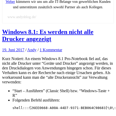
Weber
kümmern wir uns um alle IT-Belange von gewerblichen Kunden
und unterstützen zusätzlich sowohl Partner als auch Kollegen.
www.andysblog.de/
Windows 8.1: Es werden nicht alle
Drucker angezeigt
19. Juni 2017
/
Andy
/
1 Kommentar
Kurz Notiert: An einem Windows 8.1 Pro-Notebook fiel auf, das
nicht alle Drucker unter “Geräte und Drucker” angezeigt werden, in
den Druckdialogen von Anwendungen hingegen schon. Für dieses
Verhalten kann es der Recherche nach einige Ursachen geben. Als
workaround kann man die “alte Druckeransicht” zur Verwaltung
verwenden:
“Start – Ausführen” (Classic Shell) bzw. “Windows-Taste +
R”
Folgenden Befehl ausführen:
shell:::{26EE0668-A00A-44D7-9371-BEB064C98683}\0\: