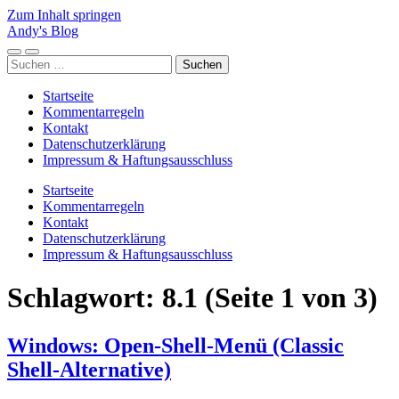
Zum Inhalt springen
Andy's Blog
Mobile-
Suchfeld
Suchen
Menü
ein-/ausblenden
nach:
ein-/ausblenden
Startseite
Kommentarregeln
Kontakt
Datenschutzerklärung
Impressum & Haftungsausschluss
Startseite
Kommentarregeln
Kontakt
Datenschutzerklärung
Impressum & Haftungsausschluss
Schlagwort:
8.1
(Seite 1 von 3)
Windows: Open-Shell-Menü (Classic
Shell-Alternative)