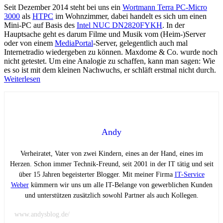
Seit Dezember 2014 steht bei uns ein
Wortmann Terra PC-Micro
3000
als
HTPC
im Wohnzimmer, dabei handelt es sich um einen
Mini-PC auf Basis des
Intel NUC DN2820FYKH
. In der
Hauptsache geht es darum Filme und Musik vom (Heim-)Server
oder von einem
MediaPortal
-Server, gelegentlich auch mal
Internetradio wiedergeben zu können. Maxdome & Co. wurde noch
nicht getestet. Um eine Analogie zu schaffen, kann man sagen: Wie
es so ist mit dem kleinen Nachwuchs, er schläft erstmal nicht durch.
Weiterlesen
Andy
Verheiratet, Vater von zwei Kindern, eines an der Hand, eines im
Herzen. Schon immer Technik-Freund, seit 2001 in der IT tätig und seit
über 15 Jahren begeisterter Blogger. Mit meiner Firma
IT-Service
Weber
kümmern wir uns um alle IT-Belange von gewerblichen Kunden
und unterstützen zusätzlich sowohl Partner als auch Kollegen.
www.andysblog.de/