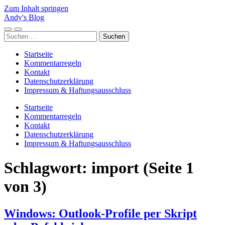
Zum Inhalt springen
Andy's Blog
Mobile-
Suchfeld
Suchen
Menü
ein-/ausblenden
nach:
ein-/ausblenden
Startseite
Kommentarregeln
Kontakt
Datenschutzerklärung
Impressum & Haftungsausschluss
Startseite
Kommentarregeln
Kontakt
Datenschutzerklärung
Impressum & Haftungsausschluss
Schlagwort:
import
(Seite 1
von 3)
Windows: Outlook-Profile per Skript