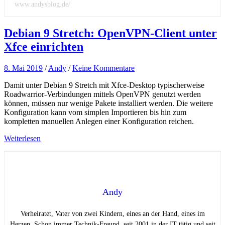
www.andysblog.de/
Debian 9 Stretch: OpenVPN-Client unter
Xfce einrichten
8. Mai 2019
/
Andy
/
Keine Kommentare
Damit unter Debian 9 Stretch mit Xfce-Desktop typischerweise
Roadwarrior-Verbindungen mittels OpenVPN genutzt werden
können, müssen nur wenige Pakete installiert werden. Die weitere
Konfiguration kann vom simplen Importieren bis hin zum
kompletten manuellen Anlegen einer Konfiguration reichen.
Weiterlesen
Andy
Verheiratet, Vater von zwei Kindern, eines an der Hand, eines im
Herzen. Schon immer Technik-Freund, seit 2001 in der IT tätig und seit