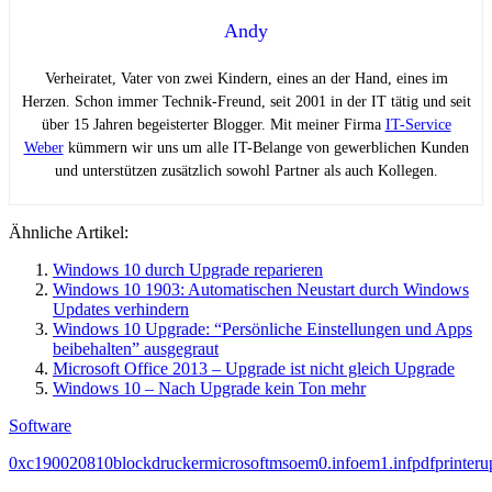
Andy
Verheiratet, Vater von zwei Kindern, eines an der Hand, eines im
Herzen. Schon immer Technik-Freund, seit 2001 in der IT tätig und seit
über 15 Jahren begeisterter Blogger. Mit meiner Firma
IT-Service
Weber
kümmern wir uns um alle IT-Belange von gewerblichen Kunden
und unterstützen zusätzlich sowohl Partner als auch Kollegen.
Ähnliche Artikel:
Windows 10 durch Upgrade reparieren
Windows 10 1903: Automatischen Neustart durch Windows
Updates verhindern
Windows 10 Upgrade: “Persönliche Einstellungen und Apps
beibehalten” ausgegraut
Microsoft Office 2013 – Upgrade ist nicht gleich Upgrade
Windows 10 – Nach Upgrade kein Ton mehr
Software
0xc1900208
10
block
drucker
microsoft
ms
oem0.inf
oem1.inf
pdf
printer
u