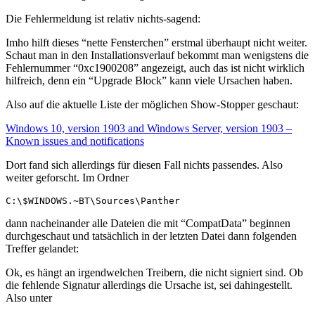
Die Fehlermeldung ist relativ nichts-sagend:
Imho hilft dieses “nette Fensterchen” erstmal überhaupt nicht weiter.
Schaut man in den Installationsverlauf bekommt man wenigstens die
Fehlernummer “0xc1900208” angezeigt, auch das ist nicht wirklich
hilfreich, denn ein “Upgrade Block” kann viele Ursachen haben.
Also auf die aktuelle Liste der möglichen Show-Stopper geschaut:
Windows 10, version 1903 and Windows Server, version 1903 –
Known issues and notifications
Dort fand sich allerdings für diesen Fall nichts passendes. Also
weiter geforscht. Im Ordner
C:\$WINDOWS.~BT\Sources\Panther
dann nacheinander alle Dateien die mit “CompatData” beginnen
durchgeschaut und tatsächlich in der letzten Datei dann folgenden
Treffer gelandet:
Ok, es hängt an irgendwelchen Treibern, die nicht signiert sind. Ob
die fehlende Signatur allerdings die Ursache ist, sei dahingestellt.
Also unter