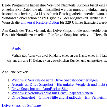
Beide Programme haben ihre Vor- und Nachteile. Acronis bietet eine u
einzelne Exe-Datei, die nicht installiert werden muss und einfach aus
besonders schwierig, da klassisch mit Batch gearbeitet werden kann, e
Windows Server schon ab 89 € gibt inkl. der Möglichkeit Treiber i
Wunsch die
Universal Restore Option
für 329 € hinzu lizenziert werd
Am Rande des Tests viel auf, das Drive Snapshot die noch verbleiben
Basis für Notfälle zu erstellen. Für Drive Snapshot steht vom Hers
Andy
Verheiratet, Vater von zwei Kindern, eines an der Hand, eines im Her
wir uns um alle IT-Belange von gewerblichen Kunden und unterstützen zus
Ähnliche Artikel:
Windows: Versions-basierte Drive Snapshot-Sicherungen
Acronis vs. Drive Snapshot – Ein unfairer Vergleich und nicht
Drive Snapshot und AutoBackupSize
Windows: Acronis-Abbild mit Drive Snapshot sichern
Drive Snapshot – Online-Hilfe und Handbuch – Ein Vergleich l
Drive Snapshot
,
Software