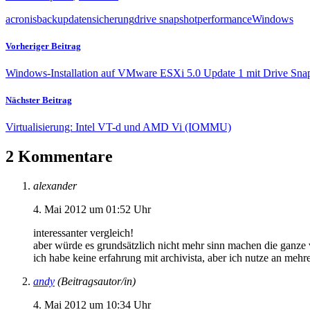
acronis
backup
datensicherung
drive snapshot
performance
Windows
Vorheriger Beitrag
Windows-Installation auf VMware ESXi 5.0 Update 1 mit Drive Snap
Nächster Beitrag
Virtualisierung: Intel VT-d und AMD Vi (IOMMU)
2 Kommentare
alexander
4. Mai 2012 um 01:52 Uhr
interessanter vergleich!
aber würde es grundsätzlich nicht mehr sinn machen die ganze v
ich habe keine erfahrung mit archivista, aber ich nutze an mehr
andy
(Beitragsautor/in)
4. Mai 2012 um 10:34 Uhr