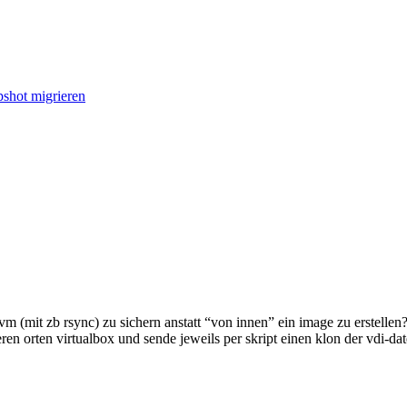
shot migrieren
m (mit zb rsync) zu sichern anstatt “von innen” ein image zu erstellen
eren orten virtualbox und sende jeweils per skript einen klon der vdi-d