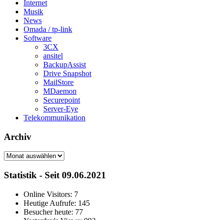
Internet
Musik
News
Omada / tp-link
Software
3CX
ansitel
BackupAssist
Drive Snapshot
MailStore
MDaemon
Securepoint
Server-Eye
Telekommunikation
Archiv
Archiv
Statistik - Seit 09.06.2021
Online Visitors:
7
Heutige Aufrufe:
145
Besucher heute:
77