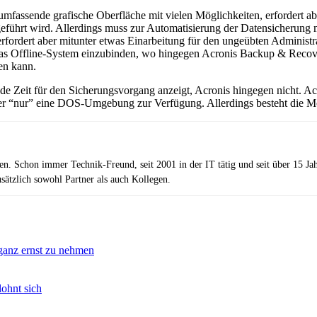
mfassende grafische Oberfläche mit vielen Möglichkeiten, erfordert abe
geführt wird. Allerdings muss zur Automatisierung der Datensicherung m
rfordert aber mitunter etwas Einarbeitung für den ungeübten Administra
n das Offline-System einzubinden, wo hingegen Acronis Backup & Recov
en kann.
de Zeit für den Sicherungsvorgang anzeigt, Acronis hingegen nicht. A
teller “nur” eine DOS-Umgebung zur Verfügung. Allerdings besteht die 
zen. Schon immer Technik-Freund, seit 2001 in der IT tätig und seit über 15 J
ätzlich sowohl Partner als auch Kollegen.
 ganz ernst zu nehmen
ohnt sich