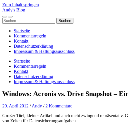
Zum Inhalt springen
Andy's Blog
Mobile-
Suchfeld
Suchen
Menü
ein-/ausblenden
nach:
ein-/ausblenden
Startseite
Kommentarregeln
Kontakt
Datenschutzerklärung
Impressum & Haftungsausschluss
Startseite
Kommentarregeln
Kontakt
Datenschutzerklärung
Impressum & Haftungsausschluss
Windows: Acronis vs. Drive Snapshot – Ei
29. April 2012
/
Andy
/
2 Kommentare
Großer Titel, kleiner Artikel und auch nicht zwingend repräsentativ
von Zeiten für Datensicherungsaufgaben.