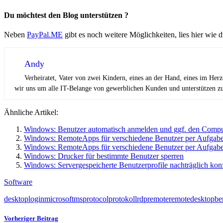
Du möchtest den Blog unterstützen ?
Neben
PayPal.ME
gibt es noch weitere Möglichkeiten, lies hier wie 
Andy
Verheiratet, Vater von zwei Kindern, eines an der Hand, eines im Her
wir uns um alle IT-Belange von gewerblichen Kunden und unterstützen zus
Ähnliche Artikel:
Windows: Benutzer automatisch anmelden und ggf. den Compu
Windows: RemoteApps für verschiedene Benutzer per Aufgabe 
Windows: RemoteApps für verschiedene Benutzer per Aufgabe 
Windows: Drucker für bestimmte Benutzer sperren
Windows: Servergespeicherte Benutzerprofile nachträglich konf
Software
desktop
login
microsoft
ms
protocol
protokoll
rdp
remote
remotedesktopbe
Vorheriger Beitrag