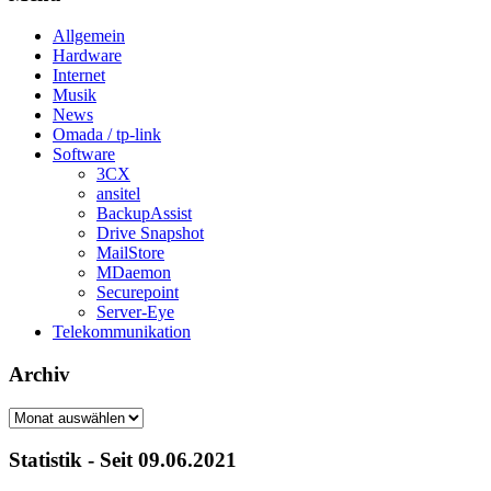
Allgemein
Hardware
Internet
Musik
News
Omada / tp-link
Software
3CX
ansitel
BackupAssist
Drive Snapshot
MailStore
MDaemon
Securepoint
Server-Eye
Telekommunikation
Archiv
Archiv
Statistik - Seit 09.06.2021