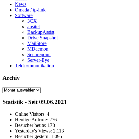
News
Omada / tp-link
Software
3CX
ansitel
BackupAssist
Drive Snapshot
MailStore
MDaemon
Securepoint
Server-Eye
Telekommunikation
Archiv
Archiv
Statistik - Seit 09.06.2021
Online Visitors:
4
Heutige Aufrufe:
276
Besucher heute:
178
Yesterday's Views:
2.113
Besucher gestern:
1.095