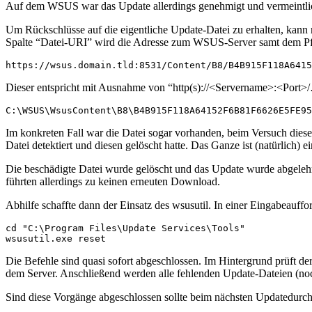
Auf dem WSUS war das Update allerdings genehmigt und vermeintlich 
Um Rückschlüsse auf die eigentliche Update-Datei zu erhalten, kann
Spalte “Datei-URI” wird die Adresse zum WSUS-Server samt dem Pf
https://wsus.domain.tld:8531/Content/B8/B4B915F118A6415
Dieser entspricht mit Ausnahme von “http(s)://<Servername>:<Port>/…
C:\WSUS\WsusContent\B8\B4B915F118A64152F6B81F6626E5FE95
Im konkreten Fall war die Datei sogar vorhanden, beim Versuch diese z
Datei detektiert und diesen gelöscht hatte. Das Ganze ist (natürlich
Die beschädigte Datei wurde gelöscht und das Update wurde abgeleh
führten allerdings zu keinen erneuten Download.
Abhilfe schaffte dann der Einsatz des wsusutil. In einer Eingabeauff
cd "C:\Program Files\Update Services\Tools"

wsusutil.exe reset
Die Befehle sind quasi sofort abgeschlossen. Im Hintergrund prüft 
dem Server. Anschließend werden alle fehlenden Update-Dateien (noc
Sind diese Vorgänge abgeschlossen sollte beim nächsten Updatedurchla