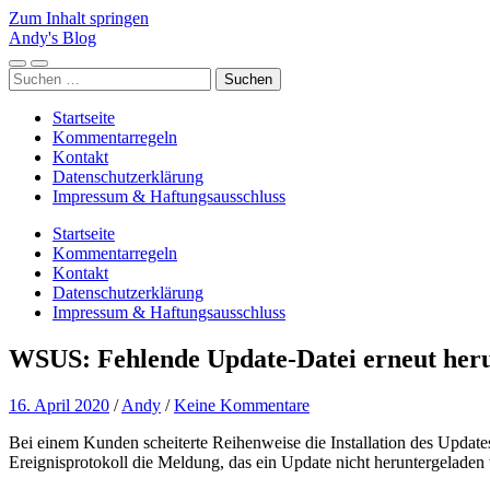
Zum Inhalt springen
Andy's Blog
Mobile-
Suchfeld
Suchen
Menü
ein-/ausblenden
nach:
ein-/ausblenden
Startseite
Kommentarregeln
Kontakt
Datenschutzerklärung
Impressum & Haftungsausschluss
Startseite
Kommentarregeln
Kontakt
Datenschutzerklärung
Impressum & Haftungsausschluss
WSUS: Fehlende Update-Datei erneut her
16. April 2020
/
Andy
/
Keine Kommentare
Bei einem Kunden scheiterte Reihenweise die Installation des Updat
Ereignisprotokoll die Meldung, das ein Update nicht heruntergeladen