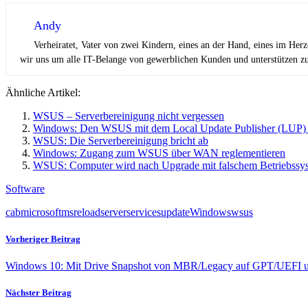
Andy
Verheiratet, Vater von zwei Kindern, eines an der Hand, eines im Her
wir uns um alle IT-Belange von gewerblichen Kunden und unterstützen zus
Ähnliche Artikel:
WSUS – Serverbereinigung nicht vergessen
Windows: Den WSUS mit dem Local Update Publisher (LUP) 
WSUS: Die Serverbereinigung bricht ab
Windows: Zugang zum WSUS über WAN reglementieren
WSUS: Computer wird nach Upgrade mit falschem Betriebssys
Software
cab
microsoft
ms
reload
server
services
update
Windows
wsus
Vorheriger Beitrag
Windows 10: Mit Drive Snapshot von MBR/Legacy auf GPT/UEFI 
Nächster Beitrag