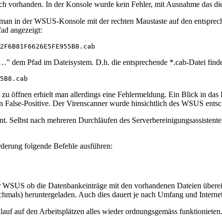
vorhanden. In der Konsole wurde kein Fehler, mit Ausnahme das die Cl
 man in der WSUS-Konsole mit der rechten Maustaste auf den entsprec
ad angezeigt:
2F6B81F6626E5FE955B8.cab
” dem Pfad im Dateisystem. D.h. die entsprechende *.cab-Datei findet
5B8.cab
u öffnen erhielt man allerdings eine Fehlermeldung. Ein Blick in das P
) ein False-Positive. Der Virenscanner wurde hinsichtlich des WSUS ent
nt. Selbst nach mehreren Durchläufen des Serverbereinigungsassisten
orderung folgende Befehle ausführen:
der WSUS ob die Datenbankeinträge mit den vorhandenen Dateien überei
hmals) heruntergeladen. Auch dies dauert je nach Umfang und Internet
uf auf den Arbeitsplätzen alles wieder ordnungsgemäss funktionieten. 