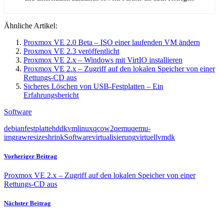
Ähnliche Artikel:
Proxmox VE 2.0 Beta – ISO einer laufenden VM ändern
Proxmox VE 2.3 veröffentlicht
Proxmox VE 2.x – Windows mit VirtIO installieren
Proxmox VE 2.x – Zugriff auf den lokalen Speicher von einer
Rettungs-CD aus
Sicheres Löschen von USB-Festplatten – Ein
Erfahrungsbericht
Software
debian
festplatte
hdd
kvm
linux
qcow2
qemu
qemu-
img
raw
resize
shrink
Software
virtualisierung
virtuell
vmdk
Vorheriger Beitrag
Proxmox VE 2.x – Zugriff auf den lokalen Speicher von einer
Rettungs-CD aus
Nächster Beitrag