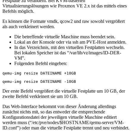
Festplatte zu verändern. Bei KVM-basierten
Virtualisierungslösungen wie Proxmox VE 2.x ist das mittels eines
Befehls möglich.
Es können die Formate vmdk, qcow2 und raw sowohl vergrößert
als auch verkleinert werden.
Die betreffende virtuelle Maschine muss beendet sein.
Lokal an der Konsole oder via ssh am PVE-Host anmelden.
In das Verzeichnis, mit den virtuellen Festplatten wechseln.
Bei lokalen Speicher ist das “/var/lib/vz/images/ID-DER-
VM”.
Folgenden Befehl eingeben:
qemu-img resize DATEINAME +10GB
qemu-img resize DATEINAME -10GB
Der erste Befehl vergrößert die virtuelle Festplatte um 10 GB, der
zweite Befehl verkleinert sie um 10 GB.
Das Web-Interface bekommt von dieser Änderung allerdings
zunächst nichts mit, so das entweder die entsprechende
Konfigurationsdatei der jeweiligen virtuelle Maschine editiert
werden muss (“/etc/pve/nodes/$HOSTNAME/qemu-server/VM-
ID.conf”) oder man die virtuelle Festplatte trennt und neu verbindet.