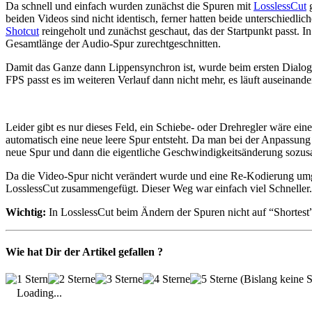
Da schnell und einfach wurden zunächst die Spuren mit
LosslessCut
g
beiden Videos sind nicht identisch, ferner hatten beide unterschiedlic
Shotcut
reingeholt und zunächst geschaut, das der Startpunkt passt. I
Gesamtlänge der Audio-Spur zurechtgeschnitten.
Damit das Ganze dann Lippensynchron ist, wurde beim ersten Dialog d
FPS passt es im weiteren Verlauf dann nicht mehr, es läuft auseinand
Leider gibt es nur dieses Feld, ein Schiebe- oder Drehregler wäre ei
automatisch eine neue leere Spur entsteht. Da man bei der Anpassun
neue Spur und dann die eigentliche Geschwindigkeitsänderung sozu
Da die Video-Spur nicht verändert wurde und eine Re-Kodierung umga
LosslessCut zusammengefügt. Dieser Weg war einfach viel Schneller.
Wichtig:
In LosslessCut beim Ändern der Spuren nicht auf “Shortest”
Wie hat Dir der Artikel gefallen ?
(Bislang keine S
Loading...