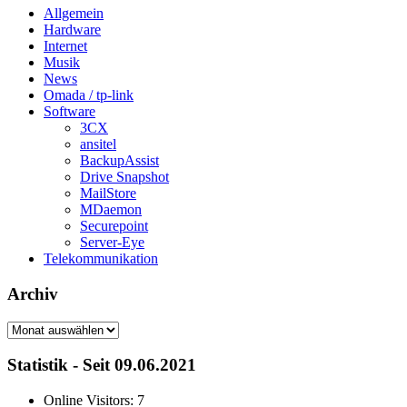
Allgemein
Hardware
Internet
Musik
News
Omada / tp-link
Software
3CX
ansitel
BackupAssist
Drive Snapshot
MailStore
MDaemon
Securepoint
Server-Eye
Telekommunikation
Archiv
Archiv
Statistik - Seit 09.06.2021
Online Visitors:
7