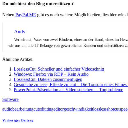
Du möchtest den Blog unterstützen ?
Neben
PayPal.ME
gibt es noch weitere Möglichkeiten, lies hier wie 
Andy
Verheiratet, Vater von zwei Kindern, eines an der Hand, eines im Her
wir uns um alle IT-Belange von gewerblichen Kunden und unterstützen zus
Ähnliche Artikel:
LosslessCut: Schneller und einfacher Videoschnitt
Windows: Firefox via RDP – Kein Audio
LosslessCut: Dateien zusammenfügen
Gespräche zu leise, Effekte zu laut – Die Tonspur eines Filmes
PowerPoint-Präsentation als Video speichern – Tonprobleme
Software
audio
bearbeitung
cut
edititing
editor
geschwindigkeit
lossless
shotcut
spee
Vorheriger Beitrag