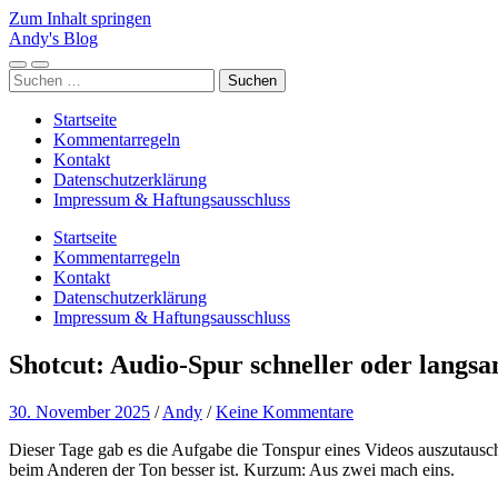
Zum Inhalt springen
Andy's Blog
Mobile-
Suchfeld
Suchen
Menü
ein-/ausblenden
nach:
ein-/ausblenden
Startseite
Kommentarregeln
Kontakt
Datenschutzerklärung
Impressum & Haftungsausschluss
Startseite
Kommentarregeln
Kontakt
Datenschutzerklärung
Impressum & Haftungsausschluss
Shotcut: Audio-Spur schneller oder lang
30. November 2025
/
Andy
/
Keine Kommentare
Dieser Tage gab es die Aufgabe die Tonspur eines Videos auszutausche
beim Anderen der Ton besser ist. Kurzum: Aus zwei mach eins.