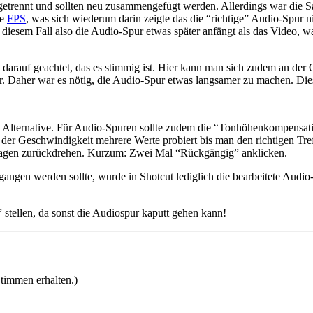
etrennt und sollten neu zusammengefügt werden. Allerdings war die Sa
he
FPS
, was sich wiederum darin zeigte das die “richtige” Audio-Spur 
n diesem Fall also die Audio-Spur etwas später anfängt als das Video, w
arauf geachtet, das es stimmig ist. Hier kann man sich zudem an der O
er. Daher war es nötig, die Audio-Spur etwas langsamer zu machen. Dies
ne Alternative. Für Audio-Spuren sollte zudem die “Tonhöhenkompensati
g der Geschwindigkeit mehrere Werte probiert bis man den richtigen T
sagen zurückdrehen. Kurzum: Zwei Mal “Rückgängig” anklicken.
ngen werden sollte, wurde in Shotcut lediglich die bearbeitete Audio
 stellen, da sonst die Audiospur kaputt gehen kann!
timmen erhalten.)