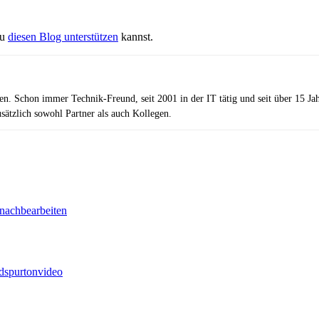
du
diesen Blog unterstützen
kannst.
zen. Schon immer Technik-Freund, seit 2001 in der IT tätig und seit über 15 J
ätzlich sowohl Partner als auch Kollegen.
 nachbearbeiten
d
spur
ton
video