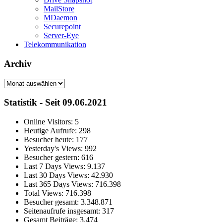
MailStore
MDaemon
Securepoint
Server-Eye
Telekommunikation
Archiv
Archiv
Statistik - Seit 09.06.2021
Online Visitors:
5
Heutige Aufrufe:
298
Besucher heute:
177
Yesterday's Views:
992
Besucher gestern:
616
Last 7 Days Views:
9.137
Last 30 Days Views:
42.930
Last 365 Days Views:
716.398
Total Views:
716.398
Besucher gesamt:
3.348.871
Seitenaufrufe insgesamt:
317
Gesamt Beiträge:
3.474