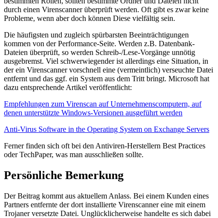
bestimmten Rollen, sollten bestimmte Ordner und Dateien nicht
durch einen Virenscanner überprüft werden. Oft gibt es zwar keine
Probleme, wenn aber doch können Diese vielfältig sein.
Die häufigsten und zugleich spürbarsten Beeinträchtigungen
kommen von der Performance-Seite. Werden z.B. Datenbank-
Dateien überprüft, so werden Schreib-/Lese-Vorgänge unnötig
ausgebremst. Viel schwerwiegender ist allerdings eine Situation, in
der ein Virenscanner vorschnell eine (vermeintlich) verseuchte Datei
entfernt und das ggf. ein System aus dem Tritt bringt. Microsoft hat
dazu entsprechende Artikel veröffentlicht:
Empfehlungen zum Virenscan auf Unternehmenscomputern, auf
denen unterstützte Windows-Versionen ausgeführt werden
Anti-Virus Software in the Operating System on Exchange Servers
Ferner finden sich oft bei den Antiviren-Herstellern Best Practices
oder TechPaper, was man ausschließen sollte.
Persönliche Bemerkung
Der Beitrag kommt aus aktuellem Anlass. Bei einem Kunden eines
Partners entfernte der dort installierte Virenscanner eine mit einem
Trojaner versetzte Datei. Unglücklicherweise handelte es sich dabei