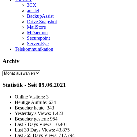
3CX
ansitel
BackupAssist
Drive Snapshot
MailStore
MDaemon
Securepoint
Server-Eye
Telekommunikation
Archiv
Archiv
Statistik - Seit 09.06.2021
Online Visitors:
3
Heutige Aufrufe:
634
Besucher heute:
343
Yesterday's Views:
1.423
Besucher gestern:
954
Last 7 Days Views:
10.401
Last 30 Days Views:
43.875
Last 365 Days Views:
717.794