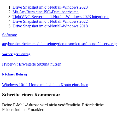
Drive Snapshot im c’t-Notfall-Windows 2023
Mit AnyBurn eine ISO-Datei bearbeiten
TightVNC-Server in c’t-Notfall-Windows 2023 integrieren
Drive Snapshot im c’t-Notfall-Windows 2022
Drive Snapshot im c’t-Notfall-Windows 2018
Software
anyburn
bearbeiten
ct
edit
heise
integrieren
iso
microsoft
ms
notfall
server
ti
Vorheriger Beitrag
Hyper-V: Erweiterte Sitzung nutzen
Nächster Beitrag
Windows 10/11 Home mit lokalem Konto einrichten
Schreibe einen Kommentar
Deine E-Mail-Adresse wird nicht veröffentlicht.
Erforderliche
Felder sind mit
*
markiert