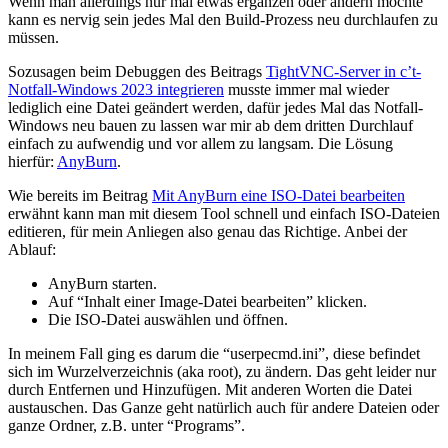
Wenn man allerdings nur mal etwas ergänzen oder ändern möchte
kann es nervig sein jedes Mal den Build-Prozess neu durchlaufen zu
müssen.
Sozusagen beim Debuggen des Beitrags
TightVNC-Server in c’t-
Notfall-Windows 2023 integrieren
musste immer mal wieder
lediglich eine Datei geändert werden, dafür jedes Mal das Notfall-
Windows neu bauen zu lassen war mir ab dem dritten Durchlauf
einfach zu aufwendig und vor allem zu langsam. Die Lösung
hierfür:
AnyBurn
.
Wie bereits im Beitrag
Mit AnyBurn eine ISO-Datei bearbeiten
erwähnt kann man mit diesem Tool schnell und einfach ISO-Dateien
editieren, für mein Anliegen also genau das Richtige. Anbei der
Ablauf:
AnyBurn starten.
Auf “Inhalt einer Image-Datei bearbeiten” klicken.
Die ISO-Datei auswählen und öffnen.
In meinem Fall ging es darum die “userpecmd.ini”, diese befindet
sich im Wurzelverzeichnis (aka root), zu ändern. Das geht leider nur
durch Entfernen und Hinzufügen. Mit anderen Worten die Datei
austauschen. Das Ganze geht natürlich auch für andere Dateien oder
ganze Ordner, z.B. unter “Programs”.