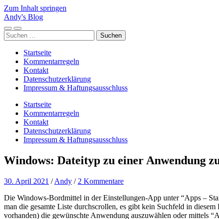
Zum Inhalt springen
Andy's Blog
Mobile-
Suchfeld
Suchen
Menü
ein-/ausblenden
nach:
ein-/ausblenden
Startseite
Kommentarregeln
Kontakt
Datenschutzerklärung
Impressum & Haftungsausschluss
Startseite
Kommentarregeln
Kontakt
Datenschutzerklärung
Impressum & Haftungsausschluss
Windows: Dateityp zu einer Anwendung z
30. April 2021
/
Andy
/
2 Kommentare
Die Windows-Bordmittel in der Einstellungen-App unter “Apps – St
man die gesamte Liste durchscrollen, es gibt kein Suchfeld in diesem
vorhanden) die gewünschte Anwendung auszuwählen oder mittels “A