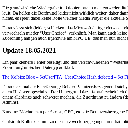
Die grundsätzliche Wiedergabe funktioniert, wenn man entweder direk
läuft. Da helfen die Bordmittel leider nicht wirklich weiter, daher d
nichts, es spielt dabei keine Rolle welcher Media-Player die aktuell
Daraus lässt sich (leider) schließen, das Microsoft da irgendetwas a
verwechseln mit der “User Choice”, verknüpft. Man kann auch keine ei
Zuordnung hängen auch irgendwie am MPC-BE, das man nun nicht ef
Update 18.05.2021
Ein paar kleinere Fehler beseitigt und den verschwundenen “Weiterle
Zuordnung in Sachen Dateityp aufklärt:
The Kolbicz Blog – SetUserFTA: UserChoice Hash defeated – Set Fi
Daraus erstmal die Kurzfassung: Bei der Benutzer-bezogenen Dateityp
einen Hashwert geschützt. Der Hintergrund dazu ist wahrscheinlich d
einem allerdings auch schwerer machen, die Zuordnung zu ändern (dam
Admins)!
Kurzum: Möchte man per Skript , GPO, etc. die Benutzer-bezogene D
Christoph Kolbicz ist nun zu diesem Zweck hergegangen und hat mitt