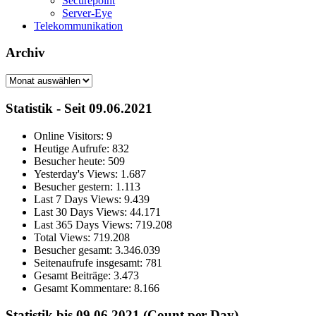
Securepoint
Server-Eye
Telekommunikation
Archiv
Archiv
Statistik - Seit 09.06.2021
Online Visitors:
9
Heutige Aufrufe:
832
Besucher heute:
509
Yesterday's Views:
1.687
Besucher gestern:
1.113
Last 7 Days Views:
9.439
Last 30 Days Views:
44.171
Last 365 Days Views:
719.208
Total Views:
719.208
Besucher gesamt:
3.346.039
Seitenaufrufe insgesamt:
781
Gesamt Beiträge:
3.473
Gesamt Kommentare:
8.166
Statistik bis 09.06.2021 (Count per Day)