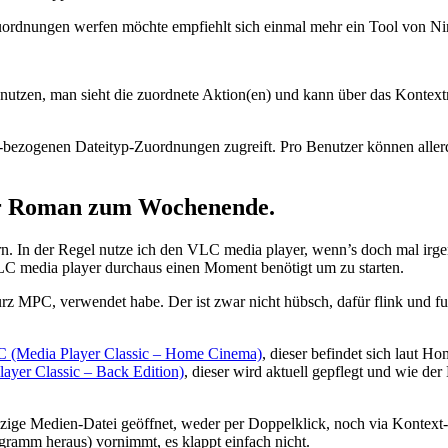
uordnungen werfen möchte empfiehlt sich einmal mehr ein Tool von Nir
utzen, man sieht die zuordnete Aktion(en) und kann über das Kontextme
bezogenen Dateityp-Zuordnungen zugreift. Pro Benutzer können allerding
ner Roman zum Wochenende.
ern. In der Regel nutze ich den VLC media player, wenn’s doch mal irg
 VLC media player durchaus einen Moment benötigt um zu starten.
kurz MPC, verwendet habe. Der ist zwar nicht hübsch, dafür flink und fu
(Media Player Classic – Home Cinema)
, dieser befindet sich laut 
yer Classic – Back Edition)
, dieser wird aktuell gepflegt und wie d
 einzige Medien-Datei geöffnet, weder per Doppelklick, noch via Konte
ramm heraus) vornimmt, es klappt einfach nicht.