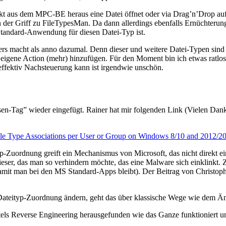
t aus dem MPC-BE heraus eine Datei öffnet oder via Drag’n’Drop auf de
ann der Griff zu FileTypesMan. Da dann allerdings ebenfalls Ernüchteru
e Standard-Anwendung für diesen Datei-Typ ist.
nders macht als anno dazumal. Denn dieser und weitere Datei-Typen sind
gene Action (mehr) hinzufügen. Für den Moment bin ich etwas ratlos wi
fektiv Nachsteuerung kann ist irgendwie unschön.
sen-Tag” wieder eingefügt. Rainer hat mir folgenden Link (Vielen Dank
le Type Associations per User or Group on Windows 8/10 and 2012/2
-Zuordnung greift ein Mechanismus von Microsoft, das nicht direkt ein
ieser, das man so verhindern möchte, das eine Malware sich einklinkt
it man bei den MS Standard-Apps bleibt). Der Beitrag von Christoph Ko
ateityp-Zuordnung ändern, geht das über klassische Wege wie dem Änd
els Reverse Engineering herausgefunden wie das Ganze funktioniert u