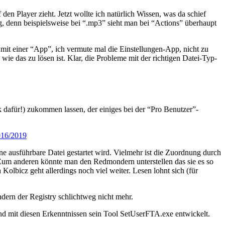
n Player zieht. Jetzt wollte ich natürlich Wissen, was da schief
ng, denn beispielsweise bei “.mp3” sieht man bei “Actions” überhaupt
 mit einer “App”, ich vermute mal die Einstellungen-App, nicht zu
e das zu lösen ist. Klar, die Probleme mit der richtigen Datei-Typ-
 dafür!) zukommen lassen, der einiges bei der “Pro Benutzer”-
016/2019
e ausführbare Datei gestartet wird. Vielmehr ist die Zuordnung durch
. Zum anderen könnte man den Redmondern unterstellen das sie es so
lbicz geht allerdings noch viel weiter. Lesen lohnt sich (für
ern der Registry schlichtweg nicht mehr.
nd mit diesen Erkenntnissen sein Tool SetUserFTA.exe entwickelt.