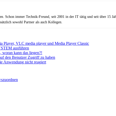
zen. Schon immer Technik-Freund, seit 2001 in der IT tätig und seit über 15 J
ätzlich sowohl Partner als auch Kollegen.
Player, VLC media player und Media Player Classic
SYSTEM ausführen
, woran kann das liegen?!
uf den Benutzer Zugriff zu haben
e Anwendung nicht reagiert
ws
zuordnen