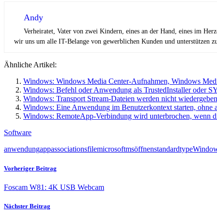
Andy
Verheiratet, Vater von zwei Kindern, eines an der Hand, eines im Her
wir uns um alle IT-Belange von gewerblichen Kunden und unterstützen zus
Ähnliche Artikel:
Windows: Windows Media Center-Aufnahmen, Windows Media 
Windows: Befehl oder Anwendung als TrustedInstaller oder 
Windows: Transport Stream-Dateien werden nicht wiedergeben
Windows: Eine Anwendung im Benutzerkontext starten, ohne a
Windows: RemoteApp-Verbindung wird unterbrochen, wenn di
Software
anwendung
app
associations
file
microsoft
ms
öffnen
standard
type
Windo
Vorheriger Beitrag
Foscam W81: 4K USB Webcam
Nächster Beitrag