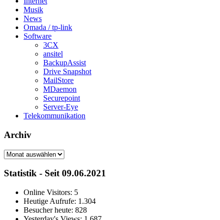
Internet
Musik
News
Omada / tp-link
Software
3CX
ansitel
BackupAssist
Drive Snapshot
MailStore
MDaemon
Securepoint
Server-Eye
Telekommunikation
Archiv
Archiv
Statistik - Seit 09.06.2021
Online Visitors:
5
Heutige Aufrufe:
1.304
Besucher heute:
828
Yesterday's Views:
1.687