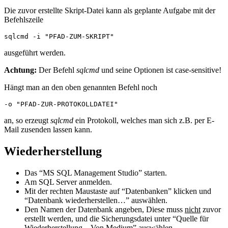
Die zuvor erstellte Skript-Datei kann als geplante Aufgabe mit der
Befehlszeile
sqlcmd -i "PFAD-ZUM-SKRIPT"
ausgeführt werden.
Achtung:
Der Befehl
sqlcmd
und seine Optionen ist case-sensitive!
Hängt man an den oben genannten Befehl noch
-o "PFAD-ZUR-PROTOKOLLDATEI"
an, so erzeugt
sqlcmd
ein Protokoll, welches man sich z.B. per E-
Mail zusenden lassen kann.
Wiederherstellung
Das “MS SQL Management Studio” starten.
Am SQL Server anmelden.
Mit der rechten Maustaste auf “Datenbanken” klicken und
“Datenbank wiederherstellen…” auswählen.
Den Namen der Datenbank angeben, Diese muss
nicht
zuvor
erstellt werden, und die Sicherungsdatei unter “Quelle für
Wiederherstellung – Von Medium” auswählen.