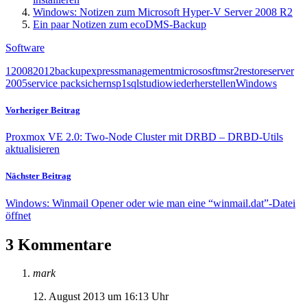
Windows: Notizen zum Microsoft Hyper-V Server 2008 R2
Ein paar Notizen zum ecoDMS-Backup
Software
1
2008
2012
backup
express
management
micrososft
ms
r2
restore
server
2005
service pack
sichern
sp1
sql
studio
wiederherstellen
Windows
Vorheriger Beitrag
Proxmox VE 2.0: Two-Node Cluster mit DRBD – DRBD-Utils
aktualisieren
Nächster Beitrag
Windows: Winmail Opener oder wie man eine “winmail.dat”-Datei
öffnet
3 Kommentare
mark
12. August 2013 um 16:13 Uhr