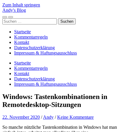
Zum Inhalt springen
Andy's Blog
Mobile-
Suchfeld
Suchen
Menü
ein-/ausblenden
nach:
ein-/ausblenden
Startseite
Kommentarregeln
Kontakt
Datenschutzerklärung
Impressum & Haftungsausschluss
Startseite
Kommentarregeln
Kontakt
Datenschutzerklärung
Impressum & Haftungsausschluss
Windows: Tastenkombinationen in
Remotedesktop-Sitzungen
22. November 2020
/
Andy
/
Keine Kommentare
So manche nützliche Tastenkombination in Windows hat man