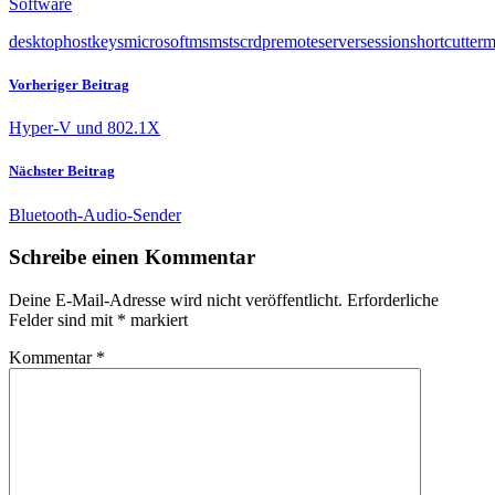
Software
desktop
host
keys
microsoft
ms
mstsc
rdp
remote
server
session
shortcut
term
Vorheriger Beitrag
Hyper-V und 802.1X
Nächster Beitrag
Bluetooth-Audio-Sender
Schreibe einen Kommentar
Deine E-Mail-Adresse wird nicht veröffentlicht.
Erforderliche
Felder sind mit
*
markiert
Kommentar
*