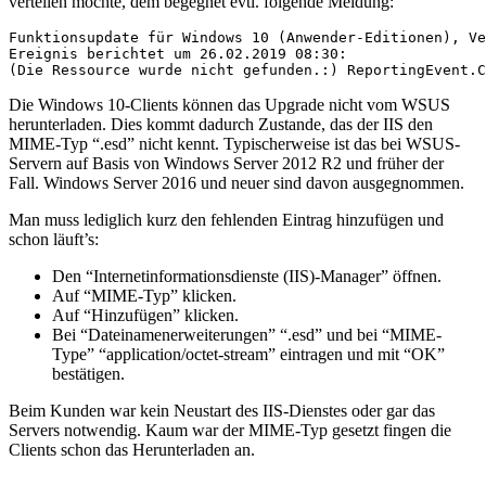
verteilen möchte, dem begegnet evtl. folgende Meldung:
Funktionsupdate für Windows 10 (Anwender-Editionen), Ve
Ereignis berichtet um 26.02.2019 08:30:

(Die Ressource wurde nicht gefunden.:) ReportingEvent.C
Die Windows 10-Clients können das Upgrade nicht vom WSUS
herunterladen. Dies kommt dadurch Zustande, das der IIS den
MIME-Typ “.esd” nicht kennt. Typischerweise ist das bei WSUS-
Servern auf Basis von Windows Server 2012 R2 und früher der
Fall. Windows Server 2016 und neuer sind davon ausgegnommen.
Man muss lediglich kurz den fehlenden Eintrag hinzufügen und
schon läuft’s:
Den “Internetinformationsdienste (IIS)-Manager” öffnen.
Auf “MIME-Typ” klicken.
Auf “Hinzufügen” klicken.
Bei “Dateinamenerweiterungen” “.esd” und bei “MIME-
Type” “application/octet-stream” eintragen und mit “OK”
bestätigen.
Beim Kunden war kein Neustart des IIS-Dienstes oder gar das
Servers notwendig. Kaum war der MIME-Typ gesetzt fingen die
Clients schon das Herunterladen an.