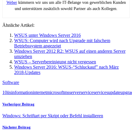
Weber
kümmern wir uns um alle IT-Belange von gewerblichen Kunden
und unterstützen zusätzlich sowohl Partner als auch Kollegen.
Ähnliche Artikel:
WSUS unter Windows Server 2016
WSUS: Computer wird nach Upgrade mit falschem
Betriebssystem angezeigt
Windows Server 2012 R2: WSUS auf einen anderen Server
umziehen
WSUS – Serverbereinigung nicht vergessen
Windows Server 2016: WSUS-“Schluckauf” nach März
2018-Updates
Software
10
iis
information
internet
microsoft
ms
server
service
services
update
upgra
Vorheriger Beitrag
Windows: Schriftart per Skript oder Befehl installieren
Nächster Beitrag