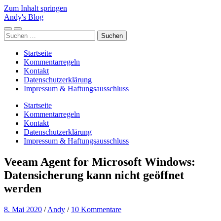
Zum Inhalt springen
Andy's Blog
Mobile-
Suchfeld
Suchen
Menü
ein-/ausblenden
nach:
ein-/ausblenden
Startseite
Kommentarregeln
Kontakt
Datenschutzerklärung
Impressum & Haftungsausschluss
Startseite
Kommentarregeln
Kontakt
Datenschutzerklärung
Impressum & Haftungsausschluss
Veeam Agent for Microsoft Windows:
Datensicherung kann nicht geöffnet
werden
8. Mai 2020
/
Andy
/
10 Kommentare