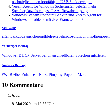
nachträglich einen bootfähigen USB-Stick erzeugen
Veeam Agent for Windows-Sicherungen belegen mehr
Speicherplatz als eingestellte Aufbewahrungstage
Windows: Veeam Endpoint Backup und Veeam Agent for
Windows – Probleme mit .Net Framework 4.7
Software
agent
backup
datensicherung
file
free
level
microsoft
mount
ms
öffnen
open
Vorheriger Beitrag
Windows: DHCP-Server bei unterschiedlichen Sprachen migrieren
Nächster Beitrag
#WirBleibenZuhause – Nr. 8: Pimp my Popcorn Maker
10 Kommentare
hauer
8. Mai 2020 um 13:33 Uhr