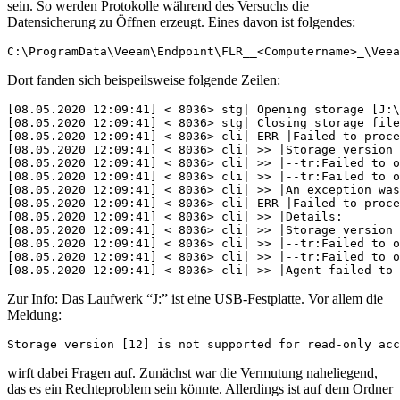
sein. So werden Protokolle während des Versuchs die
Datensicherung zu Öffnen erzeugt. Eines davon ist folgendes:
C:\ProgramData\Veeam\Endpoint\FLR__<Computername>_\Veea
Dort fanden sich beispeilsweise folgende Zeilen:
[08.05.2020 12:09:41] < 8036> stg| Opening storage [J:\
[08.05.2020 12:09:41] < 8036> stg| Closing storage file
[08.05.2020 12:09:41] < 8036> cli| ERR |Failed to proce
[08.05.2020 12:09:41] < 8036> cli| >> |Storage version 
[08.05.2020 12:09:41] < 8036> cli| >> |--tr:Failed to o
[08.05.2020 12:09:41] < 8036> cli| >> |--tr:Failed to o
[08.05.2020 12:09:41] < 8036> cli| >> |An exception was
[08.05.2020 12:09:41] < 8036> cli| ERR |Failed to proce
[08.05.2020 12:09:41] < 8036> cli| >> |Details:

[08.05.2020 12:09:41] < 8036> cli| >> |Storage version 
[08.05.2020 12:09:41] < 8036> cli| >> |--tr:Failed to o
[08.05.2020 12:09:41] < 8036> cli| >> |--tr:Failed to o
[08.05.2020 12:09:41] < 8036> cli| >> |Agent failed to 
Zur Info: Das Laufwerk “J:” ist eine USB-Festplatte. Vor allem die
Meldung:
Storage version [12] is not supported for read-only acc
wirft dabei Fragen auf. Zunächst war die Vermutung naheliegend,
das es ein Rechteproblem sein könnte. Allerdings ist auf dem Ordner