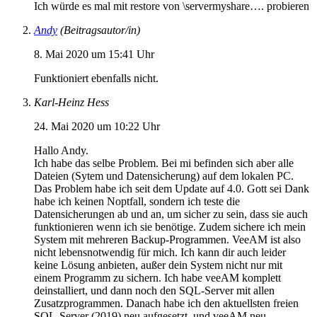
Ich würde es mal mit restore von \servermyshare…. probieren
Andy
(Beitragsautor/in)
8. Mai 2020 um 15:41 Uhr
Funktioniert ebenfalls nicht.
Karl-Heinz Hess
24. Mai 2020 um 10:22 Uhr
Hallo Andy.
Ich habe das selbe Problem. Bei mi befinden sich aber alle
Dateien (Sytem und Datensicherung) auf dem lokalen PC.
Das Problem habe ich seit dem Update auf 4.0. Gott sei Dank
habe ich keinen Noptfall, sondern ich teste die
Datensicherungen ab und an, um sicher zu sein, dass sie auch
funktionieren wenn ich sie benötige. Zudem sichere ich mein
System mit mehreren Backup-Programmen. VeeAM ist also
nicht lebensnotwendig für mich. Ich kann dir auch leider
keine Lösung anbieten, außer dein System nicht nur mit
einem Programm zu sichern. Ich habe veeAM komplett
deinstalliert, und dann noch den SQL-Server mit allen
Zusatzprogrammen. Danach habe ich den aktuellsten freien
SQL-Server (2019) neu aufgesetzt, und veeAM neu