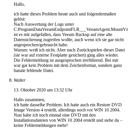
Hallo,
ich hatte dieses Problem heute auch und folgendermaßen
gelöst:
Nach Auswertung der Logs unter
C:ProgramDataVeeamEndpointFLR___VeeamAgent.MountVm.
ist es mir aufgefallen, dass Veeam Backup auf eine alte
Datensicherung zugreifen wollte, auch wenn ich sie gar nicht
angesprochen/gebraucht habe.
Warum: weiß ich nicht. Aber nach Zurückspielen dieser Datei
(sie war auf externe Festplatte gesichert) ging alles wieder.
Die Fehlermeldung ist ausgesprochen irreführend. Bei mir
war gar kein Problem mit dem Zeichenformat, sondern ganz
banale fehlende Datei.
Walter
13. Oktober 2020 um 13:32 Uhr
Hallo zusammen,
ich hatte dasselbe Problem. Ich hatte auch ein Restore DVD
Image Version 4 erstellt, allerdings noch vor WIN 10 2004.
Nun habe ich noch einmal eine DVD mit den
Installationsdateien von WIN 10 2004 erstellt und siehe da –
keine Fehlermeldungen mehr!