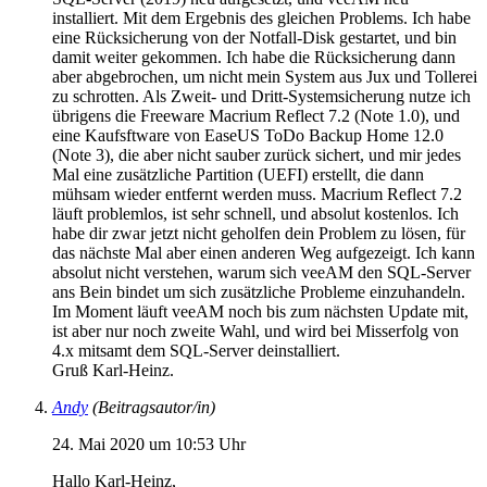
installiert. Mit dem Ergebnis des gleichen Problems. Ich habe
eine Rücksicherung von der Notfall-Disk gestartet, und bin
damit weiter gekommen. Ich habe die Rücksicherung dann
aber abgebrochen, um nicht mein System aus Jux und Tollerei
zu schrotten. Als Zweit- und Dritt-Systemsicherung nutze ich
übrigens die Freeware Macrium Reflect 7.2 (Note 1.0), und
eine Kaufsftware von EaseUS ToDo Backup Home 12.0
(Note 3), die aber nicht sauber zurück sichert, und mir jedes
Mal eine zusätzliche Partition (UEFI) erstellt, die dann
mühsam wieder entfernt werden muss. Macrium Reflect 7.2
läuft problemlos, ist sehr schnell, und absolut kostenlos. Ich
habe dir zwar jetzt nicht geholfen dein Problem zu lösen, für
das nächste Mal aber einen anderen Weg aufgezeigt. Ich kann
absolut nicht verstehen, warum sich veeAM den SQL-Server
ans Bein bindet um sich zusätzliche Probleme einzuhandeln.
Im Moment läuft veeAM noch bis zum nächsten Update mit,
ist aber nur noch zweite Wahl, und wird bei Misserfolg von
4.x mitsamt dem SQL-Server deinstalliert.
Gruß Karl-Heinz.
Andy
(Beitragsautor/in)
24. Mai 2020 um 10:53 Uhr
Hallo Karl-Heinz,