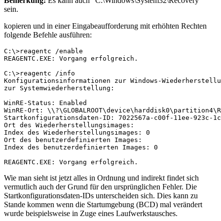
Bemerkung:
Es kann auch “C:\Windows\System32\Recovery”
sein.
kopieren und in einer Eingabeaufforderung mit erhöhten Rechten
folgende Befehle ausführen:
C:\>reagentc /enable

REAGENTC.EXE: Vorgang erfolgreich.

C:\>reagentc /info

Konfigurationsinformationen zur Windows-Wiederherstellu
zur Systemwiederherstellung:

WinRE-Status: Enabled

WinRE-Ort: \\?\GLOBALROOT\device\harddisk0\partition4\R
Startkonfigurationsdaten-ID: 7022567a-c00f-11ee-923c-1c
Ort des Wiederherstellungsimages:

Index des Wiederherstellungsimages: 0

Ort des benutzerdefinierten Images:

Index des benutzerdefinierten Images: 0

REAGENTC.EXE: Vorgang erfolgreich.
Wie man sieht ist jetzt alles in Ordnung und indirekt findet sich
vermutlich auch der Grund für den ursprünglichen Fehler. Die
Startkonfigurationsdaten-IDs unterscheiden sich. Dies kann zu
Stande kommen wenn die Startumgebung (BCD) mal verändert
wurde beispielsweise in Zuge eines Laufwerkstausches.