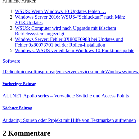
Ähnliche Artikel:
WSUS: Wenn Windows 10-Updates fehlen …
Windows Server 2016: WSUS-“Schluckauf” nach März
2018-Updates
WSUS: Computer wird nach Upgrade mit falschem
Betriebssystem angezeigt
Windows Server: Fehler 0X800F0988 bei Updates und
Fehler 0x80073701 bei der Rollen-Installation
Windows: WSUS verteilt kein Windows 10-Funktionsupdate
Software
10
client
microsoft
ms
pro
reagentc
server
services
update
Windows
winre
w
Vorheriger Beitrag
ALLNET Apollo series – Verwaltete Switche und Access Points
Nächster Beitrag
Audacity: Spuren oder Projekt mit Hilfe von Textmarken auftrennen
2 Kommentare