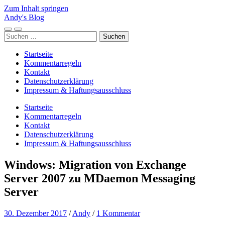
Zum Inhalt springen
Andy's Blog
Mobile-
Suchfeld
Suchen
Menü
ein-/ausblenden
nach:
ein-/ausblenden
Startseite
Kommentarregeln
Kontakt
Datenschutzerklärung
Impressum & Haftungsausschluss
Startseite
Kommentarregeln
Kontakt
Datenschutzerklärung
Impressum & Haftungsausschluss
Windows: Migration von Exchange
Server 2007 zu MDaemon Messaging
Server
30. Dezember 2017
/
Andy
/
1 Kommentar