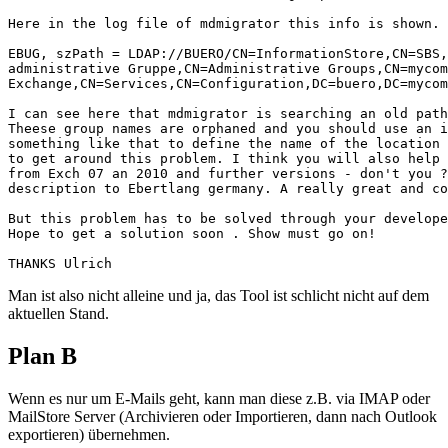
Here in the log file of mdmigrator this info is shown.

EBUG, szPath = LDAP://BUERO/CN=InformationStore,CN=SBS,
administrative Gruppe,CN=Administrative Groups,CN=mycom
Exchange,CN=Services,CN=Configuration,DC=buero,DC=mycom
I can see here that mdmigrator is searching an old path
Theese group names are orphaned and you should use an i
something like that to define the name of the location 
to get around this problem. I think you will also help 
from Exch 07 an 2010 and further versions - don't you ?
description to Ebertlang germany. A really great and co
But this problem has to be solved through your develope
Hope to get a solution soon . Show must go on!

THANKS Ulrich
Man ist also nicht alleine und ja, das Tool ist schlicht nicht auf dem
aktuellen Stand.
Plan B
Wenn es nur um E-Mails geht, kann man diese z.B. via IMAP oder
MailStore Server (Archivieren oder Importieren, dann nach Outlook
exportieren) übernehmen.