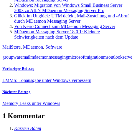
Windows: Migration von Windows Small Business Server
2003 zu Alt-N MDaemon Messaging Server Pro
Glück im Unglück: UTM defekt, Mail-Zustellung und -Abruf
durch MDaemon Messaging Server
Von Kerio Connect zum MDaemon Messaging Server
MDaemon Messaging Server 18.0.1: Kleinere
Schwierigkeiten nach dem Update
MailStore
,
MDaemon
,
Software
groupware
mail
mdaemon
messaging
microsoft
migration
ms
outlook
serve
Vorheriger Beitrag
LMMS: Tonausgabe unter Windows verbessern
Nächster Beitrag
Memory Leaks unter Windows
1 Kommentar
Karsten Böhm